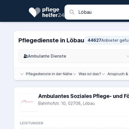
Pflegedienste in Löbau
44627
Anbieter gef
Ambulante Dienste
Pflegedienste in der Nähe
Was ist das?
Anspruch &
Ambulantes Soziales Pflege- und Fö
Bahnhofstr. 10, 02708, Löbau
LEISTUNGEN