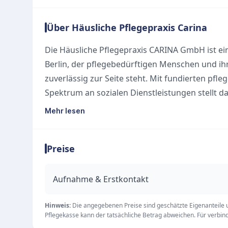
Über Häusliche Pflegepraxis Carina
Die Häusliche Pflegepraxis CARINA GmbH ist ein
Berlin, der pflegebedürftigen Menschen und i
zuverlässig zur Seite steht. Mit fundierten pf
Spektrum an sozialen Dienstleistungen stellt
Zuhause sicher – bei Bedarf sogar rund um die 
Mehr lesen
Das pflegerische Handeln der Einrichtung orie
Ansatz unter Nutzung des modernen Strukturmo
Preise
Menschen und das Recht auf Selbstbestimmung s
qualifizierte Pflegeteam legt großen Wert auf 
und ein aktives Qualitätsmanagement, um die 
Aufnahme & Erstkontakt
vorhandene Ressourcen der Klienten effektiv zu
Unsere Leistungen
Hinweis:
Die angegebenen Preise sind geschätzte Eigenanteile un
Pflegekasse kann der tatsächliche Betrag abweichen. Für verbindl
Grund- und Behandlungspflege sowie Körperpf