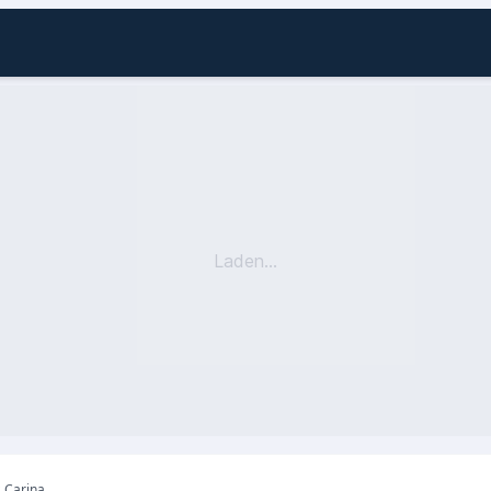
Laden...
s Carina