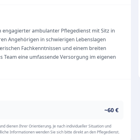
 engagierter ambulanter Pflegedienst mit Sitz in
hren Angehörigen in schwierigen Lebenslagen
legerischen Fachkenntnissen und einem breiten
 das Team eine umfassende Versorgung im eigenen
Uhr.
ntiert sich konsequent am personenzentrierten
dells (SIS®). Dabei stehen die Würde des
tets im Mittelpunkt der täglichen Arbeit. Das
eine vertrauensvolle Atmosphäre, Professionalität
bestmögliche Betreuung zu gewährleisten und
~60 €
 fördern.
d dienen Ihrer Orientierung. Je nach individueller Situation und
iche Informationen wenden Sie sich bitte direkt an den Pflegedienst.
lege