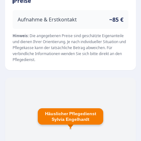
Preise
fachgerecht in ihrer häuslichen Umgebung
betreut. Die Tagespflege ermöglicht eine
abwechslungsreiche Betreuung mit Aktivitäten
~85 €
Aufnahme & Erstkontakt
wie Gymnastik, Gedächtnistraining,
gemeinsamen Mahlzeiten und Ausflügen. Das
Hinweis:
Die angegebenen Preise sind geschätzte Eigenanteile
und dienen Ihrer Orientierung. Je nach individueller Situation und
betreute Wohnen unterstützt Senioren mit
Pflegekasse kann der tatsächliche Betrag abweichen. Für
modernen, barrierefreien Wohnungen und
verbindliche Informationen wenden Sie sich bitte direkt an den
Pflegedienst.
einem umfangreichen Betreuungsprogramm.
Wohngruppen fördern Gemeinschaft und
Selbstbestimmung für demenziell erkrankte
Menschen. Zudem stellt der Pflegedienst
ambulante Pflegeleistungen wie Grund- und
Behandlungspflege sicher. Qualität und
Häuslicher Pflegedienst
regelmäßige Fortbildungen stehen im
Sylvia Engelhardt
Mittelpunkt aller Angebote, um Lebensqualität
und Selbstständigkeit der Klienten bestmöglich