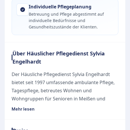
Individuelle Pflegeplanung
Betreuung und Pflege abgestimmt auf
individuelle Bedürfnisse und
Gesundheitszustände der Klienten.
Über Häuslicher Pflegedienst Sylvia
Engelhardt
Der Häusliche Pflegedienst Sylvia Engelhardt
bietet seit 1997 umfassende ambulante Pflege,
Tagespflege, betreutes Wohnen und
Wohngruppen für Senioren in Meißen und
Nossen. Mit einem erfahrenen Team von rund
Mehr lesen
23 Fachkräften und 5 Auszubildenden werden
pflegebedürftige Menschen liebevoll und