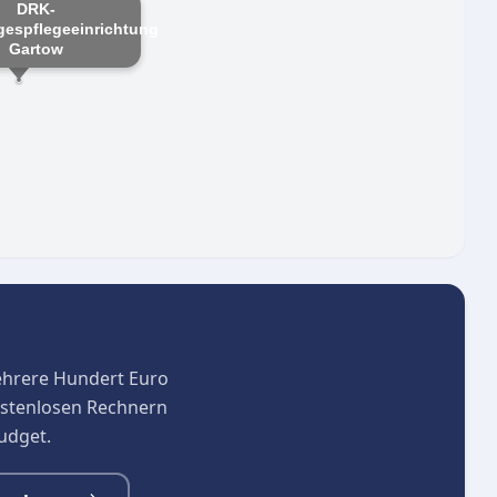
DRK-
gespflegeeinrichtung
Gartow
ehrere Hundert Euro
kostenlosen Rechnern
budget.