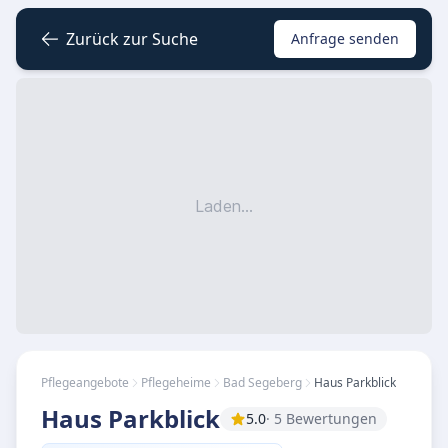
Zurück zur Suche
Anfrage senden
Laden...
Pflegeangebote
Pflegeheime
Bad Segeberg
Haus Parkblick
Haus Parkblick
5.0
· 5 Bewertungen