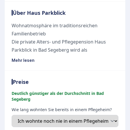
Über Haus Parkblick
Wohnatmosphäre im traditionsreichen
Familienbetrieb
Die private Alters- und Pflegepension Haus
Parkblick in Bad Segeberg wird als
traditionsreicher Familienbetrieb geführt und
Mehr lesen
zeichnet sich durch eine besonders familiäre
Atmosphäre aus. Der respektvolle Umgang und
Preise
die Würde jedes Einzelnen prägen den Alltag
und schaffen ein herzliches Umfeld.
Deutlich günstiger als der Durchschnitt in Bad
Ausstattung und Pflegekonzept
Segeberg
Die Einrichtung ist darauf ausgerichtet,
Wie lang wohnten Sie bereits in einem Pflegeheim?
Bewohner aller Pflegegrade individuell zu
betreuen. Das ganzheitliche Pflegekonzept hat