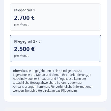
das Ziel, die Selbstständigkeit der Bewohner zu
fördern. Bei der Unterbringung stehen folgende
Pflegegrad 1
Optionen zur Verfügung:
2.700
€
Einzelzimmer mit oder ohne eigene Nasszelle
pro Monat
Doppelzimmer mit oder ohne eigene Nasszelle
Soziales Miteinander und Aktivitäten
Pflegegrad 2 - 5
Für eine hohe Lebensqualität sorgt ein
2.500
€
vielfältiges Angebot an kulturellen, geistigen
pro Monat
und religiösen Aktivitäten. Zudem wird die
Teilnahme an externen Unternehmungen sowie
der enge Kontakt zu Angehörigen aktiv
Hinweis:
Die angegebenen Preise sind geschätzte
Eigenanteile pro Monat und dienen Ihrer Orientierung. Je
unterstützt.
nach individueller Situation und Pflegekasse kann der
tatsächliche Betrag abweichen. Es kann zudem zu
Aktualisierungen kommen. Für verbindliche Informationen
wenden Sie sich bitte direkt an das Pflegeheim.