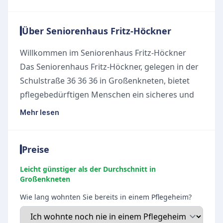
Über Seniorenhaus Fritz-Höckner
Willkommen im Seniorenhaus Fritz-Höckner
Das Seniorenhaus Fritz-Höckner, gelegen in der
Schulstraße 36 36 36 in Großenkneten, bietet
pflegebedürftigen Menschen ein sicheres und
geborgenes Zuhause. Mit einem Angebot, das
Mehr lesen
sowohl die vollstationäre Pflege als auch die
Kurzzeitpflege umfasst, richtet sich die
Preise
Einrichtung nach den individuellen Bedürfnissen
der Bewohner.
Leicht günstiger als der Durchschnitt in
Herzliche Pflege und Betreuung
Großenkneten
Im Mittelpunkt des Pflegekonzepts steht ein
Wie lang wohnten Sie bereits in einem Pflegeheim?
respektvoller und liebevoller Umgang. Das
kompetente Pflegeteam sorgt für eine