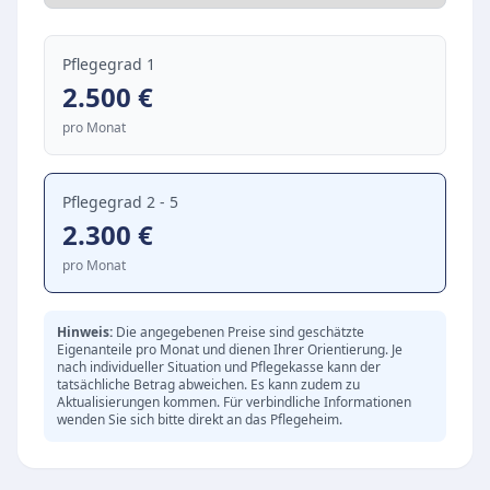
persönliche Atmosphäre, in der sich Senioren
rundum wohlfühlen können. Auch das
Pflegegrad 1
Betreuungs- und Hauswirtschaftspersonal trägt
2.500
€
mit großer Hilfsbereitschaft zu einem
pro Monat
angenehmen Alltag bei.
Gemeinschaft und Wohlbefinden
Pflegegrad 2 - 5
Das soziale Miteinander wird in der Einrichtung
2.300
€
großgeschrieben. Eine herzliche
pro Monat
Willkommenskultur und die engagierte
Heimleitung schaffen ein Umfeld, das von
Vertrauen geprägt ist. Folgende Aspekte
Hinweis:
Die angegebenen Preise sind geschätzte
Eigenanteile pro Monat und dienen Ihrer Orientierung. Je
zeichnen das Leben vor Ort aus:
nach individueller Situation und Pflegekasse kann der
tatsächliche Betrag abweichen. Es kann zudem zu
Ganzheitliche stationäre Pflege und
Aktualisierungen kommen. Für verbindliche Informationen
Kurzzeitpflege
wenden Sie sich bitte direkt an das Pflegeheim.
Liebevolle Betreuung durch ein engagiertes
Team