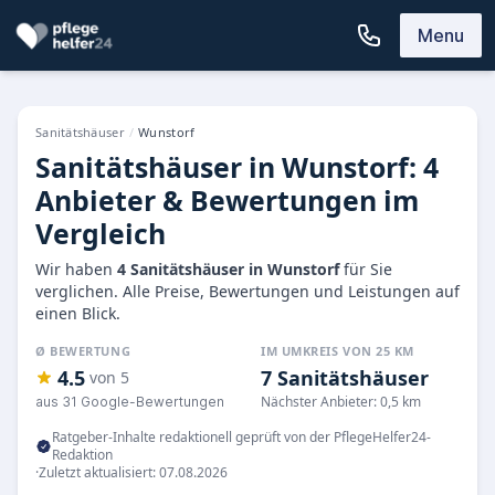
Menu
Sanitätshäuser
/
Wunstorf
Sanitätshäuser in Wunstorf: 4
Anbieter & Bewertungen im
Vergleich
Wir haben
4 Sanitätshäuser in Wunstorf
für Sie
verglichen. Alle Preise, Bewertungen und Leistungen auf
einen Blick.
Ø BEWERTUNG
IM UMKREIS VON 25 KM
4.5
7 Sanitätshäuser
von 5
Nächster Anbieter: 0,5 km
aus 31 Google-Bewertungen
Ratgeber-Inhalte redaktionell geprüft von der PflegeHelfer24-
Redaktion
·
Zuletzt aktualisiert: 07.08.2026