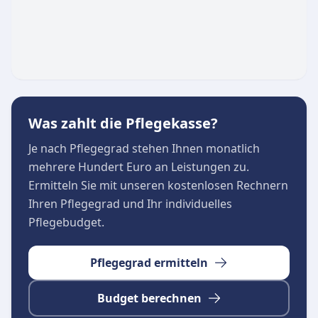
Sicherheit und Orientierung. Gemeinsame
Mahlzeiten, kreative Beschäftigungen und
leichte Bewegungsübungen fördern die geistige
und körperliche Vitalität. Die DRK Sozialstation
Karrharde-Leck gGmbH legt großen Wert auf
die soziale Betreuung, um Einsamkeit im Alter
Was zahlt die Pflegekasse?
aktiv vorzubeugen. Gleichzeitig erfahren
pflegende Angehörige eine wertvolle Entlastung
Je nach Pflegegrad stehen Ihnen monatlich
im Alltag, da sie ihre Liebsten tagsüber in besten
mehrere Hundert Euro an Leistungen zu.
Händen wissen.
Ermitteln Sie mit unseren kostenlosen Rechnern
Ihren Pflegegrad und Ihr individuelles
Pflegebudget.
Pflegegrad ermitteln
Budget berechnen