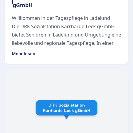
gGmbH
Willkommen in der Tagespflege in Ladelund
Die DRK Sozialstation Karrharde-Leck gGmbH
bietet Senioren in Ladelund und Umgebung eine
liebevolle und regionale Tagespflege. In einer
sehr gepflegten Anlage erwartet die Tagesgäste
Mehr lesen
ein abwechslungsreicher Alltag, der von
bekannten Gesichtern und kompetentem
Personal begleitet wird. Durch die kurzen Wege
und die starke regionale Verbundenheit
entsteht schnell eine familiäre Atmosphäre, in
der sich jeder Gast geborgen fühlt.
DRK Sozialstation
Gemeinschaft erleben und Angehörige
Karrharde-Leck gGmbH
entlasten
Ein strukturierter Tagesablauf gibt den Senioren