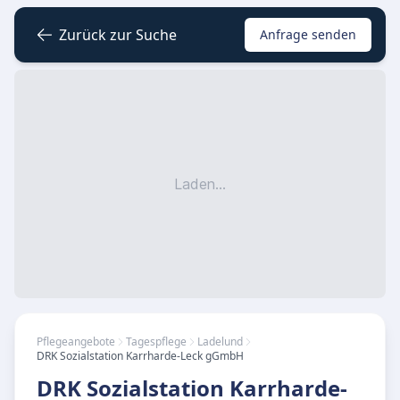
Zurück zur Suche
Anfrage senden
Laden...
Pflegeangebote
Tagespflege
Ladelund
DRK Sozialstation Karrharde-Leck gGmbH
DRK Sozialstation Karrharde-