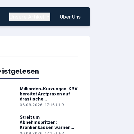
Unsere Artikel
Über Uns
istgelesen
Milliarden-Kürzungen: KBV
bereitet Arztpraxen auf
drastische
Leistungskürzungen vor
06.08.2026, 17:16 UHR
Streit um
Abnehmspritzen:
Krankenkassen warnen
vor Milliardenkosten
06.08.2026, 17:15 UHR