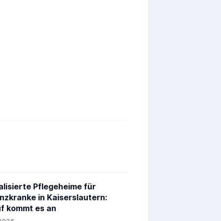
alisierte Pflegeheime für
zkranke in Kaiserslautern:
f kommt es an