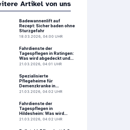
itere Artikel von uns
Badewannenlift auf
4
Rezept: Sicher baden ohne
Sturzgefahr
18.03.2026, 04:00 UHR
Fahrdienste der
Tagespflegen in Ratingen:
Was wird abgedeckt und
was kostet es?
21.03.2026, 04:01 UHR
Spezialisierte
Pflegeheime für
Demenzkranke in
Kaiserslautern: Darauf
21.03.2026, 04:02 UHR
kommt es an
Fahrdienste der
Tagespflegen in
Hildesheim: Was wird
abgedeckt und was kostet
21.03.2026, 04:02 UHR
es?