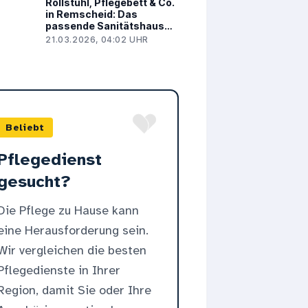
Rollstuhl, Pflegebett & Co.
in Remscheid: Das
passende Sanitätshaus
finden
21.03.2026, 04:02 UHR
Beliebt
Pflegedienst
gesucht?
Die Pflege zu Hause kann
eine Herausforderung sein.
Wir vergleichen die besten
Pflegedienste in Ihrer
Region, damit Sie oder Ihre