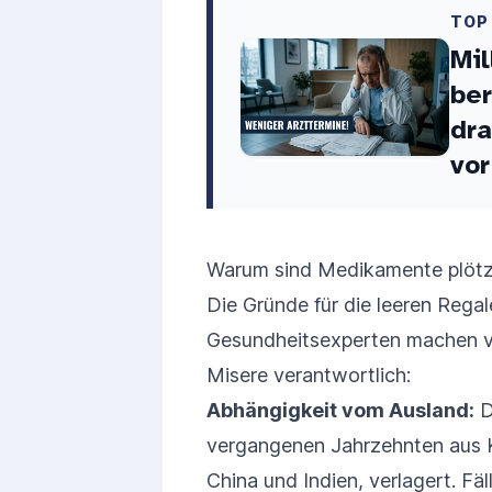
TOP
Mil
ber
dra
vor
Warum sind Medikamente plötz
Die Gründe für die leeren Regal
Gesundheitsexperten machen vo
Misere verantwortlich:
Abhängigkeit vom Ausland:
D
vergangenen Jahrzehnten aus K
China und Indien, verlagert. Fä