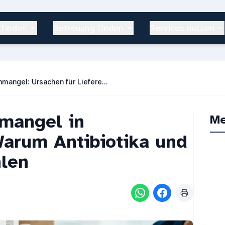
 finden
Betreuung finden
Services nutzen
Medikamentenmangel: Ursachen für Lieferengpässe in Apotheken
mangel in
Me
Warum Antibiotika und
hlen