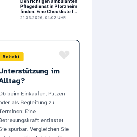
Den richtigen ambulanten
Pflegedienst in Pforzheim
finden: Eine Checkliste für
Angehörige
21.03.2026, 04:02 UHR
Beliebt
Unterstützung im
Alltag?
Ob beim Einkaufen, Putzen
oder als Begleitung zu
Terminen: Eine
Betreuungskraft entlastet
Sie spürbar. Vergleichen Sie