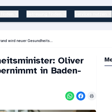
 finden
Betreuung finden
Services nutzen
Oliver Hildenbrand wird neuer Gesundheitsminister in Baden-Württemberg
itsminister: Oliver
Me
bernimmt in Baden-