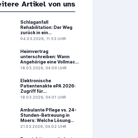
itere Artikel von uns
Schlaganfall
Rehabilitation: Der Weg
zurück in ein
selbstbestimmtes Leben
04.03.2026, 11:53 UHR
Heimvertrag
unterschreiben: Wann
Angehörige eine Vollmacht
benötigen
18.03.2026, 04:00 UHR
Elektronische
Patientenakte ePA 2026:
Zugriff für
Bevollmächtigte
18.03.2026, 04:01 UHR
Ambulante Pflege vs. 24-
Stunden-Betreuung in
Moers: Welche Lösung
passt zu Ihnen?
21.03.2026, 04:02 UHR