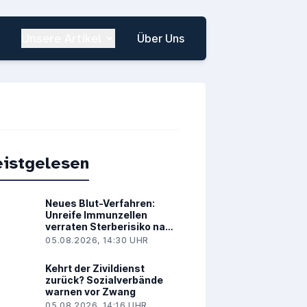
Unsere Artikel
Über Uns
istgelesen
Neues Blut-Verfahren:
Unreife Immunzellen
verraten Sterberisiko nach
Herzinfarkt
05.08.2026, 14:30 UHR
Kehrt der Zivildienst
zurück? Sozialverbände
warnen vor Zwang
05.08.2026, 14:16 UHR