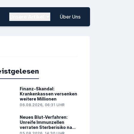
Unsere Artikel
Über Uns
istgelesen
Finanz-Skandal:
Krankenkassen versenken
weitere Millionen
06.08.2026, 06:31 UHR
Neues Blut-Verfahren:
Unreife Immunzellen
verraten Sterberisiko nach
Herzinfarkt
05.08.2026, 14:30 UHR