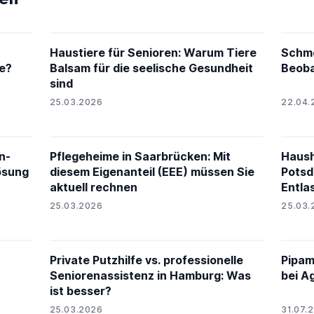
Haustiere für Senioren: Warum Tiere
Schme
ie?
Balsam für die seelische Gesundheit
Beoba
sind
25.03.2026
22.04.
n-
Pflegeheime in Saarbrücken: Mit
Haush
ösung
diesem Eigenanteil (EEE) müssen Sie
Potsd
aktuell rechnen
Entla
25.03.2026
25.03.
Private Putzhilfe vs. professionelle
Pipam
Seniorenassistenz in Hamburg: Was
bei A
ist besser?
25.03.2026
31.07.