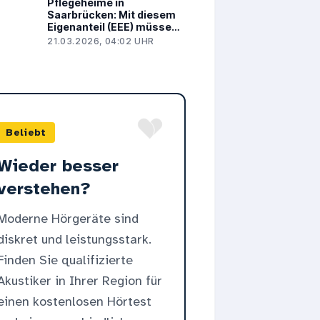
Pflegeheime in
Saarbrücken: Mit diesem
Eigenanteil (EEE) müssen
Sie aktuell rechnen
21.03.2026, 04:02 UHR
Beliebt
Wieder besser
verstehen?
Moderne Hörgeräte sind
diskret und leistungsstark.
Finden Sie qualifizierte
Akustiker in Ihrer Region für
einen kostenlosen Hörtest