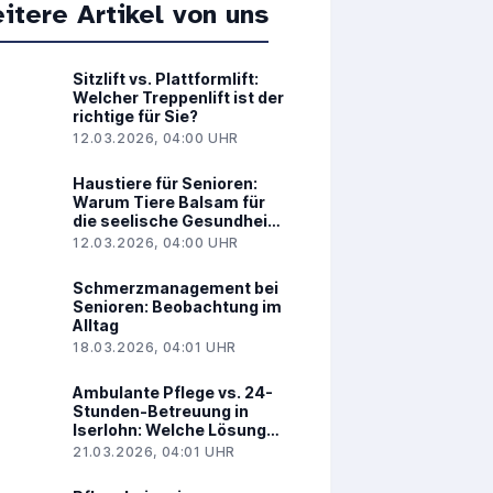
itere Artikel von uns
Sitzlift vs. Plattformlift:
Welcher Treppenlift ist der
richtige für Sie?
12.03.2026, 04:00 UHR
Haustiere für Senioren:
Warum Tiere Balsam für
die seelische Gesundheit
sind
12.03.2026, 04:00 UHR
Schmerzmanagement bei
Senioren: Beobachtung im
Alltag
18.03.2026, 04:01 UHR
Ambulante Pflege vs. 24-
Stunden-Betreuung in
Iserlohn: Welche Lösung
passt zu Ihnen?
21.03.2026, 04:01 UHR