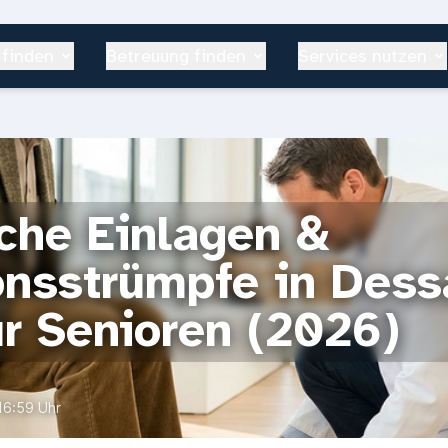
 finden
Betreuung finden
Services nutzen
che Einlagen &
nsstrümpfe in Dess
ür Senioren (2026)
16:59 Uhr