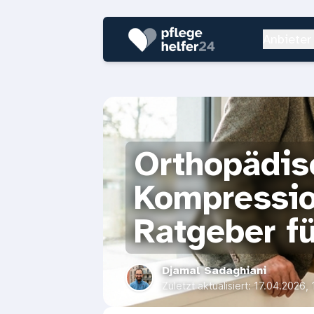
Anbieter
Orthopädis
Kompressio
Ratgeber f
Djamal Sadaghiani
Zuletzt aktualisiert:
17.04.2026, 