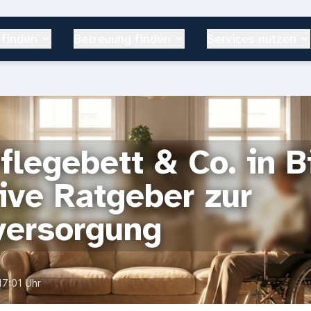
 finden
Betreuung finden
Services nutzen
Pflegebett & Co. in B
ive Ratgeber zur
versorgung
17:01 Uhr