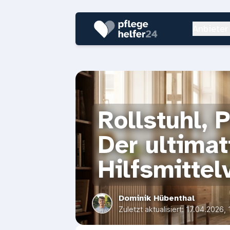
Anbieter
Rollstuhl, 
Der ultimat
Hilfsmittel
Dominik Hübenthal
Zuletzt aktualisiert:
17.04.2026, 