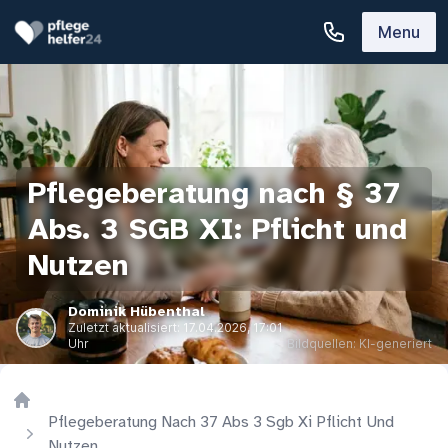
Menu
Pflegeberatung nach § 37
Abs. 3 SGB XI: Pflicht und
Nutzen
Dominik Hübenthal
Zuletzt aktualisiert:
17.04.2026, 17:01
Uhr
Bildquellen: KI-generiert
Home
Pflegeberatung Nach 37 Abs 3 Sgb Xi Pflicht Und
Nutzen