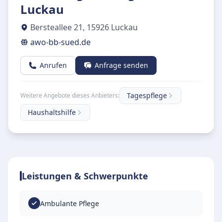
Luckau
Bersteallee 21
,
15926
Luckau
awo-bb-sued.de
Anrufen
Anfrage senden
Tagespflege
Weitere Angebote dieses Anbieters:
Haushaltshilfe
Leistungen & Schwerpunkte
Ambulante Pflege