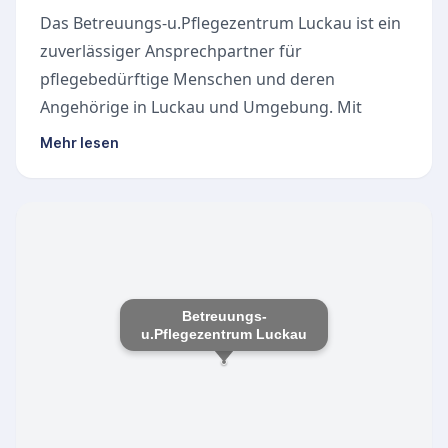
Das Betreuungs-u.Pflegezentrum Luckau ist ein
zuverlässiger Ansprechpartner für
pflegebedürftige Menschen und deren
Angehörige in Luckau und Umgebung. Mit
einem engagierten Team unterstützt der
Mehr lesen
Pflegedienst Senioren dabei, ein möglichst
langes und selbstbestimmtes Leben in der
vertrauten häuslichen Umgebung zu führen.
Dabei steht eine würdevolle, verlässliche und
bedürfnisorientierte Versorgung im Mittelpunkt
der täglichen Arbeit.
Betreuungs-
Unsere Leistungen
u.Pflegezentrum Luckau
Um auf die unterschiedlichsten
Pflegesituationen flexibel reagieren zu können,
bietet das Betreuungs-u.Pflegezentrum Luckau
ein vielseitiges Spektrum an