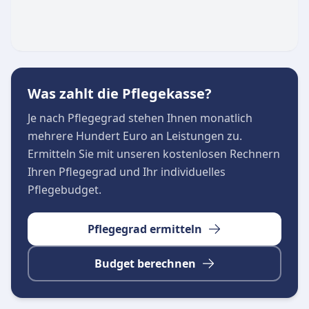
Unterstützungsangeboten an:
Ambulante Pflege:
Fachgerechte medizinische
und grundpflegerische Versorgung direkt im
eigenen Zuhause.
Was zahlt die Pflegekasse?
Tagespflege:
Gesellige und strukturierte
Betreuung tagsüber, die gleichzeitig pflegende
Je nach Pflegegrad stehen Ihnen monatlich
Angehörige entlastet.
mehrere Hundert Euro an Leistungen zu.
Alltagshilfe:
Praktische Unterstützung bei der
Ermitteln Sie mit unseren kostenlosen Rechnern
Haushaltsführung, Einkäufen und Begleitung zu
Ihren Pflegegrad und Ihr individuelles
Terminen.
Pflegebudget.
Pflegegrad ermitteln
Budget berechnen