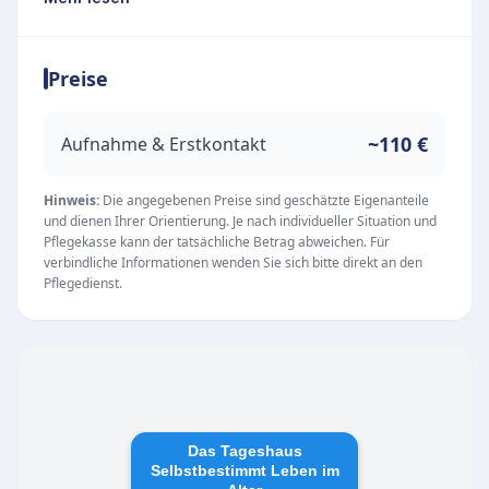
zu einer gemeinnützigen GmbH entwickelt, die
auf eine lange Erfahrung in der Betreuung
Preise
zurückblickt. Ein multiprofessionelles Team aus
haupt- und ehrenamtlichen Mitarbeitenden
setzt sich täglich dafür ein, pflegebedürftigen
~110 €
Aufnahme & Erstkontakt
Menschen ein würdevolles und
selbstbestimmtes Leben in der eigenen
Hinweis:
Die angegebenen Preise sind geschätzte Eigenanteile
und dienen Ihrer Orientierung. Je nach individueller Situation und
häuslichen Umgebung zu ermöglichen.
Pflegekasse kann der tatsächliche Betrag abweichen. Für
Unsere Leistungen
verbindliche Informationen wenden Sie sich bitte direkt an den
Pflegedienst.
Der Fokus des Pflegedienstes liegt auf der
ambulanten Versorgung im vertrauten Zuhause.
Dabei wird besonderer Wert auf persönliches
Engagement und höchste Pflegequalität gelegt.
Zu den Kernkompetenzen gehören:
Ambulante Pflege und Betreuung im eigenen
Das Tageshaus
Selbstbestimmt Leben im
Zuhause