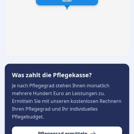
Alter
Individuelle Betreuungskonzepte, insbesondere
auch für Menschen mit Demenz
Förderung der Eigenständigkeit und Erhalt der
Lebensqualität
Betreuung in speziellen Pflege-
Wohngemeinschaften
Die Versorgung wird von einem freundlichen
und zuvorkommenden Team übernommen, das
kontinuierlich an der Weiterentwicklung seiner
Was zahlt die Pflegekasse?
Pflegekonzepte arbeitet. Für Beratungen und
Je nach Pflegegrad stehen Ihnen monatlich
Anfragen ist das Büro von Montag bis Freitag
mehrere Hundert Euro an Leistungen zu.
zwischen 09:00 und 17:00 Uhr erreichbar.
Ermitteln Sie mit unseren kostenlosen Rechnern
Ihren Pflegegrad und Ihr individuelles
Pflegebudget.
Pflegegrad ermitteln