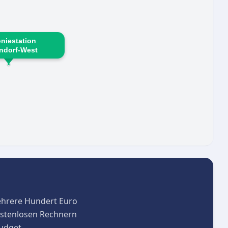
niestation
ndorf-West
ehrere Hundert Euro
kostenlosen Rechnern
budget.