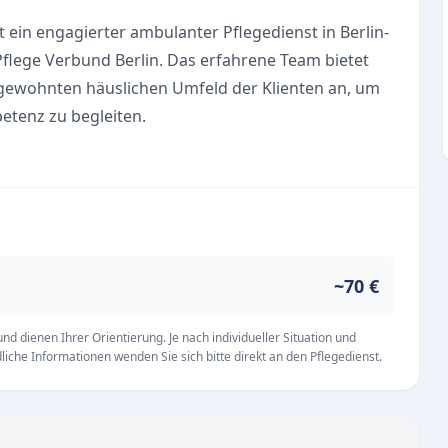
ein engagierter ambulanter Pflegedienst in Berlin-
Pflege Verbund Berlin. Das erfahrene Team bietet
 gewohnten häuslichen Umfeld der Klienten an, um
etenz zu begleiten.
 und Versorgung ist es, stationäre
z zu vermeiden. Zudem wird die ärztliche Therapie
Pflegebedürftigen im Alltag gezielt gefördert.
en Familien dabei auch eine hauseigene
~70 €
ersorgung
ztlichen Therapie
d dienen Ihrer Orientierung. Je nach individueller Situation und
iche Informationen wenden Sie sich bitte direkt an den Pflegedienst.
gebedürftige und Angehörige