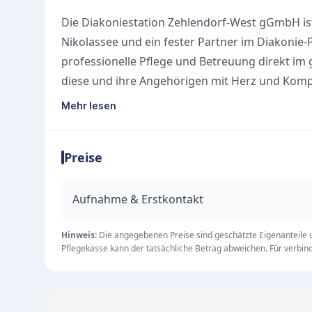
Die Diakoniestation Zehlendorf-West gGmbH ist 
Nikolassee und ein fester Partner im Diakonie-
professionelle Pflege und Betreuung direkt im
diese und ihre Angehörigen mit Herz und Komp
Ein zentrales Ziel der häuslichen Krankenpflege
Mehr lesen
Krankenhausaufenthalte zu verkürzen oder gan
aktiv unterstützt und die Selbstständigkeit der 
Preise
Neben der pflegerischen Einsatzleitung steht d
Sozialarbeiterin beratend zur Seite.
Unsere Leistungen
Aufnahme & Erstkontakt
Professionelle häusliche Krankenpflege und V
Aktive Unterstützung und Sicherstellung der är
Hinweis:
Die angegebenen Preise sind geschätzte Eigenanteile un
Pflegekasse kann der tatsächliche Betrag abweichen. Für verbindl
Förderung der individuellen Selbstständigkeit
Umfassende Beratung und Begleitung für Pfle