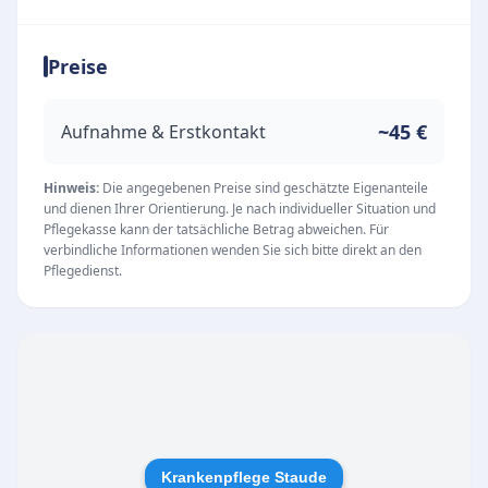
steht der Pflegedienst für eine zuverlässige
Versorgung im Alltag. Neben den ambulanten
Preise
Pflegeleistungen zeichnet sich die von der
Familie Staude geführte Einrichtung durch eine
moderne Seniorenresidenz aus, in der viel Wert
~45 €
Aufnahme & Erstkontakt
auf eine herzliche Atmosphäre gelegt wird.
Unser Qualitätsanspruch
Hinweis:
Die angegebenen Preise sind geschätzte Eigenanteile
und dienen Ihrer Orientierung. Je nach individueller Situation und
Um stets höchste Pflegestandards zu
Pflegekasse kann der tatsächliche Betrag abweichen. Für
gewährleisten, nimmt der Pflegedienst
verbindliche Informationen wenden Sie sich bitte direkt an den
Pflegedienst.
regelmäßig am externen Qualitätszirkel des
Bundesverbands privater Anbieter sozialer
Dienste e.V. (bpa) teil. Dieser kontinuierliche
Austausch von Best Practices ermöglicht eine
stetige Weiterentwicklung der Dienstleistungen
und unterstreicht das Engagement für eine
exzellente Pflegequalität. Das Wohl und die
Krankenpflege Staude