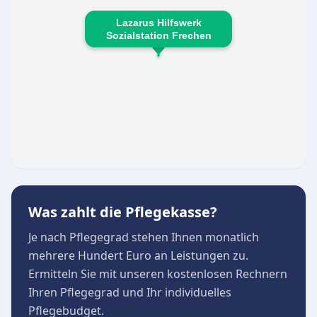
fachgerechte Unterstützung bei der Pflege zu
Lazarus Hilfswerk
Hause, die gleichzeitig pflegende Angehörige
Sozialstation Frechen
spürbar entlastet.
Tagespflege:
Teilstationäre
Betreuungsangebote, die den Alltag
strukturieren und wertvolle soziale Kontakte mit
Gleichaltrigen fördern.
Die Einrichtung ist von Montag bis Freitag für
persönliche Anliegen erreichbar und steht für
eine hohe Betreuungsqualität direkt vor Ort.
Was zahlt die Pflegekasse?
Je nach Pflegegrad stehen Ihnen monatlich
mehrere Hundert Euro an Leistungen zu.
Ermitteln Sie mit unseren kostenlosen Rechnern
Ihren Pflegegrad und Ihr individuelles
Pflegebudget.