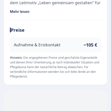
dem Leitmotiv „Leben gemeinsam gestalten“ für
hilfsbedürftige Menschen einsetzt. Die von
Mehr lesen
Mitgliedern des LAZARUS Ordens gegründete
Organisation bietet im Rhein-Erft-Kreis eine
Preise
professionelle und einfühlsame Betreuung. Ein
hoch motiviertes Team, das von Patienten für
seine herausragende Arbeit geschätzt wird,
~105 €
Aufnahme & Erstkontakt
verbindet dabei wegweisend Menschen
unterschiedlicher Generationen und
Hinweis:
Die angegebenen Preise sind geschätzte Eigenanteile
und dienen Ihrer Orientierung. Je nach individueller Situation und
Hintergründe.
Pflegekasse kann der tatsächliche Betrag abweichen. Für
Unsere Leistungen
verbindliche Informationen wenden Sie sich bitte direkt an den
Pflegedienst.
Der Fokus der Sozialstation liegt auf der
ganzheitlichen Versorgung im Alltag, um
Pflegebedürftigen ein selbstbestimmtes Leben
zu ermöglichen. Zu den Kernangeboten zählen:
Ambulante Pflege:
Zuverlässige und