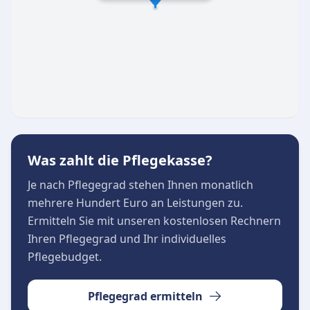
Zudem unterstreicht die offizielle Mitgliedschaft
im Arbeitgeber- und BerufsVerband privater
Pflege e.V. (ABVP) den hohen Qualitätsanspruch
und die Seriosität der Einrichtung.
Was zahlt die Pflegekasse?
Je nach Pflegegrad stehen Ihnen monatlich
mehrere Hundert Euro an Leistungen zu.
Ermitteln Sie mit unseren kostenlosen Rechnern
Ihren Pflegegrad und Ihr individuelles
Pflegebudget.
Pflegegrad ermitteln