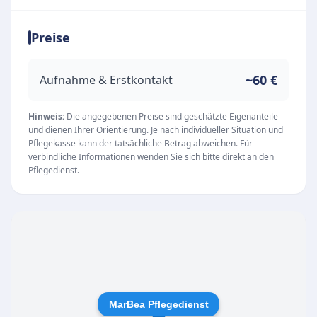
Betreuungsassistenten gemäß §87 b Abs 3 SGB
Preise
XI sowie erfahrenen Hauswirtschafterinnen.
Durch diese breite fachliche Aufstellung kann
die Einrichtung flexibel und individuell auf die
~60 €
Aufnahme & Erstkontakt
Bedürfnisse der Pflegebedürftigen eingehen.
Unsere Leistungen und Qualitätsansprüche
Hinweis:
Die angegebenen Preise sind geschätzte Eigenanteile
und dienen Ihrer Orientierung. Je nach individueller Situation und
Als anerkannter Vertragspartner der Kranken-
Pflegekasse kann der tatsächliche Betrag abweichen. Für
und Pflegekassen stellt der Dienst eine
verbindliche Informationen wenden Sie sich bitte direkt an den
Pflegedienst.
reibungslose und professionelle Versorgung im
häuslichen Umfeld sicher. Zu den
Kernkompetenzen gehören:
Ambulante Pflegeleistungen für ein
selbstbestimmtes Leben zu Hause
Unterstützung im Haushalt durch engagierte
Hauswirtschafterinnen
MarBea Pflegedienst
Qualifizierte Betreuungsleistungen im Alltag