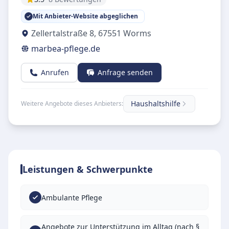
Mit Anbieter-Website abgeglichen
Zellertalstraße 8
,
67551
Worms
marbea-pflege.de
Anrufen
Anfrage senden
Haushaltshilfe
Weitere Angebote dieses Anbieters:
Leistungen & Schwerpunkte
Ambulante Pflege
Angebote zur Unterstützung im Alltag (nach §