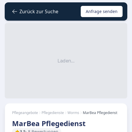
Zurück zur Suche
Anfrage senden
Laden...
Pflegeangebote
Pflegedienste
Worms
MarBea Pflegedienst
MarBea Pflegedienst
3.5
· 8 Bewertungen