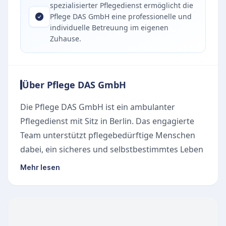
spezialisierter Pflegedienst ermöglicht die
Pflege DAS GmbH eine professionelle und
individuelle Betreuung im eigenen
Zuhause.
Über Pflege DAS GmbH
Die Pflege DAS GmbH ist ein ambulanter
Pflegedienst mit Sitz in Berlin. Das engagierte
Team unterstützt pflegebedürftige Menschen
dabei, ein sicheres und selbstbestimmtes Leben
in ihrer vertrauten häuslichen Umgebung zu
Mehr lesen
führen.
Unsere Leistungen
Als zuverlässiger Partner in der ambulanten
Pflege bietet die Pflege DAS GmbH eine