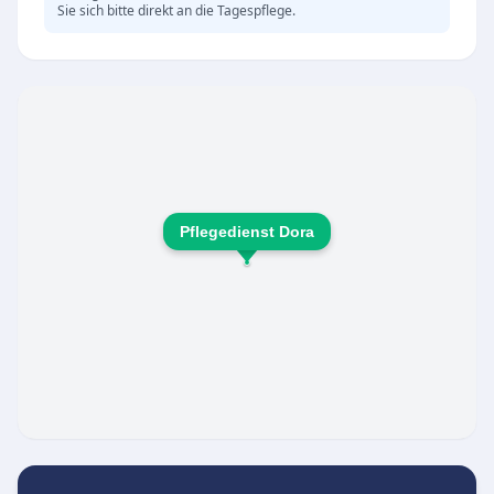
Sie sich bitte direkt an die Tagespflege.
Mahlzeiten, anregenden Gesprächen und
vielfältigen Beschäftigungsangeboten. Die
soziale Betreuung umfasst unter anderem:
Gemeinsame Mahlzeiten in geselliger Runde
Aktivierende Beschäftigungsangebote zur
Erhaltung der Mobilität
Förderung des Austauschs und der sozialen
Pflegedienst Dora
Teilhabe
Durch diese gemeinschaftlichen Aktivitäten wird
einer drohenden Isolation entgegengewirkt und
die Lebensfreude der Senioren im Alltag aktiv
gestärkt.
Zuverlässige Entlastung für Angehörige
Für pflegende Angehörige stellt die Haus
Margarethe GmbH eine wertvolle
Unterstützung dar. Während die Senioren