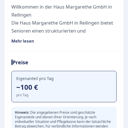
Willkommen in der Haus Margarethe GmbH in
Reilingen
Die Haus Margarethe GmbH in Reilingen bietet
Senioren einen strukturierten und
abwechslungsreichen Tag in liebevoller
Mehr lesen
Gesellschaft. In einer besonders familiären
Atmosphäre – das Angebot verteilt sich auf zwei
Preise
gemütliche Häuser mit jeweils acht Plätzen –
steht das gemeinsame Erleben im Mittelpunkt.
Das engagierte und freundliche Team sorgt
Eigenanteil pro Tag
~100 €
dafür, dass sich die Tagesgäste rundum
wohlfühlen und fördert durch gezielte
pro Tag
Aktivitäten die geistige sowie körperliche
Mobilität.
Hinweis:
Die angegebenen Preise sind geschätzte
Eigenanteile und dienen Ihrer Orientierung. Je nach
Gemeinschaft und soziale Betreuung
individueller Situation und Pflegekasse kann der tatsächliche
Der Tagesablauf ist geprägt von gemeinsamen
Betrag abweichen. Für verbindliche Informationen wenden