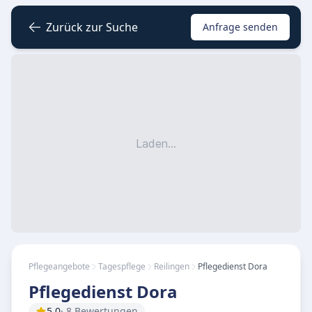
Zurück zur Suche
Anfrage senden
Laden...
Pflegeangebote
Tagespflege
Reilingen
Pflegedienst Dora
Pflegedienst Dora
5.0
· 8 Bewertungen