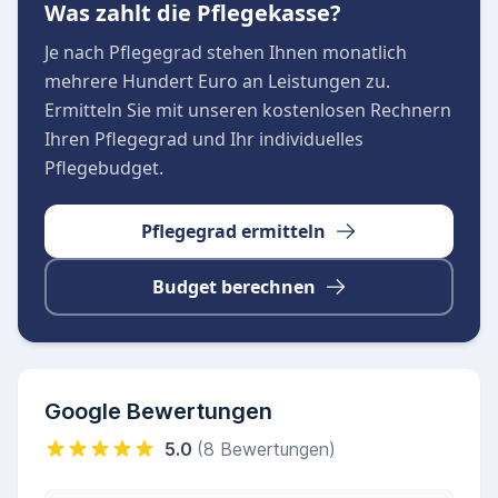
Was zahlt die Pflegekasse?
tagsüber bestens versorgt und unterhalten
Je nach Pflegegrad stehen Ihnen monatlich
werden, können die Familienmitglieder beruhigt
mehrere Hundert Euro an Leistungen zu.
ihrem Alltag nachgehen oder neue Kraft
Ermitteln Sie mit unseren kostenlosen Rechnern
schöpfen. Das zuverlässige Personal zeichnet
Ihren Pflegegrad und Ihr individuelles
sich durch hohe Kompetenz, ständige
Pflegebudget.
Erreichbarkeit und eine reibungslose
Organisation im Hintergrund aus, sodass eine
Pflegegrad ermitteln
vertrauensvolle Zusammenarbeit stets
gewährleistet ist.
Budget berechnen
Google Bewertungen
5.0
(8 Bewertungen)