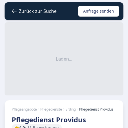
Zurück zur Suche
Anfrage senden
Laden...
Pflegeangebote
Pflegedienste
Erding
Pflegedienst Providus
Pflegedienst Providus
4.9
· 11 Bewertungen