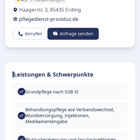
Haagerstr. 3
,
85435
Erding
pflegedienst-providus.de
Anrufen
Anfrage senden
Leistungen & Schwerpunkte
Grundpflege nach SGB XI
Behandlungspflege wie Verbandswechsel,
Wundversorgung, Injektionen,
Medikamentengabe
Blutzuckermessung und Insulininjektionen