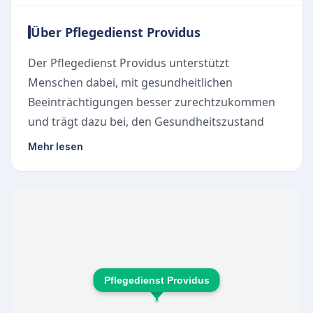
Über Pflegedienst Providus
Der Pflegedienst Providus unterstützt
Menschen dabei, mit gesundheitlichen
Beeinträchtigungen besser zurechtzukommen
und trägt dazu bei, den Gesundheitszustand
stabil zu halten. Der Pflegedienst bietet
Mehr lesen
ambulante Pflegeleistungen direkt in der
vertrauten häuslichen Umgebung der Patienten
an. Das umfangreiche Leistungsspektrum
umfasst Grundpflege, Behandlungspflege wie
Verbandswechsel, Wundversorgung,
Injektionen und Medikamentengabe sowie
spezialisierte Ernährungsdienste einschließlich
Pflegedienst Providus
enteraler und parenteraler Ernährung.