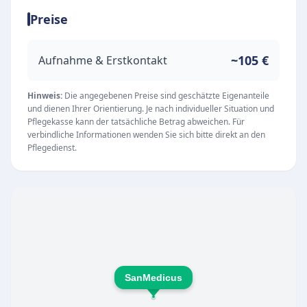
stets nach neuesten wissenschaftlichen
Preise
Erkenntnissen und richtet sich gezielt nach den
individuellen Bedürfnissen der Klienten.
Unsere Expertise
~105 €
Aufnahme & Erstkontakt
Das interdisziplinäre Team vereint das Wissen
verschiedener Ausbildungswege, um ein breites
Hinweis:
Die angegebenen Preise sind geschätzte Eigenanteile
und dienen Ihrer Orientierung. Je nach individueller Situation und
Spektrum der täglichen ambulanten Pflege
Pflegekasse kann der tatsächliche Betrag abweichen. Für
abzudecken. Alle Pflegekräfte sind examiniert
verbindliche Informationen wenden Sie sich bitte direkt an den
Pflegedienst.
und verfügen häufig über wertvolle
Zusatzqualifikationen. Dies spiegelt sich in einer
erstklassigen Pflegequalität wider, die
regelmäßig durch Bestnoten bei
unangekündigten Prüfungen des Medizinischen
Dienstes der Krankenkassen bestätigt wird. Die
pflegerische Versorgung ist an jedem Tag rund
SanMedicus
um die Uhr gewährleistet.