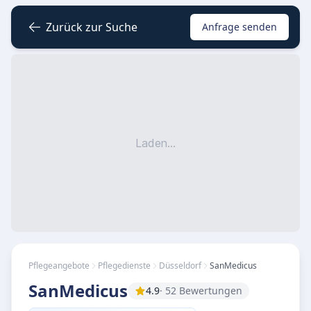
Zurück zur Suche
Anfrage senden
Laden...
Pflegeangebote
Pflegedienste
Düsseldorf
SanMedicus
SanMedicus
4.9
· 52 Bewertungen