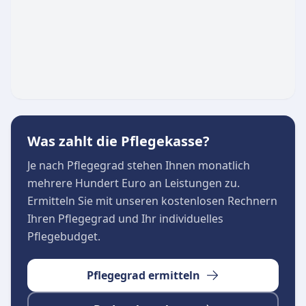
Einsatzgebiet
Der Pflegedienst betreut das gesamte
Stadtgebiet der Landeshauptstadt Düsseldorf
sowie angrenzende Städte wie Hilden,
Meerbusch und Ratingen. Dabei steht ein
vertrauensvoller, warmherziger und
zuverlässiger Umgang im Mittelpunkt, was sich
auch in der außergewöhnlich hohen
Was zahlt die Pflegekasse?
Zufriedenheit der betreuten Familien zeigt.
Je nach Pflegegrad stehen Ihnen monatlich
mehrere Hundert Euro an Leistungen zu.
Ermitteln Sie mit unseren kostenlosen Rechnern
Ihren Pflegegrad und Ihr individuelles
Pflegebudget.
Pflegegrad ermitteln