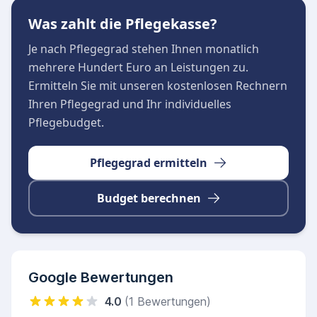
breites Spektrum an pflegerischen
Was zahlt die Pflegekasse?
Dienstleistungen, um den Alltag bestmöglich zu
unterstützen:
Je nach Pflegegrad stehen Ihnen monatlich
Umfassende ambulante Pflege und Betreuung
mehrere Hundert Euro an Leistungen zu.
im eigenen Zuhause
Ermitteln Sie mit unseren kostenlosen Rechnern
Tagespflege-Angebote zur Förderung der
Ihren Pflegegrad und Ihr individuelles
Gemeinschaft und Entlastung pflegender
Pflegebudget.
Angehöriger
24-Stunden-Erreichbarkeit für maximale
Pflegegrad ermitteln
Sicherheit im Alltag
Budget berechnen
Google Bewertungen
4.0
(1 Bewertungen)