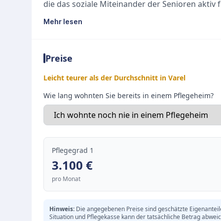
die das soziale Miteinander der Senioren aktiv 
Ausstattung und Zimmer
Mehr lesen
Die Einrichtung verfügt über 31 geräumige Ein
großen Fenstern, einer Notrufanlage sowie Tel
Preise
modernes Pflegebett mit Rausfallschutz, ein Na
während eigene Möbel zur individuellen Gesta
Leicht teurer als der Durchschnitt in Varel
Pflegekonzept und Umgebung
Wie lang wohnten Sie bereits in einem Pflegeheim?
Ein geduldiges und zugewandtes Pflegeteam nim
Besonders hervorzuheben ist der idyllische Auß
Terrassen und tierischen Begleitern wie Hühne
werden alle Mahlzeiten in der hauseigenen Küch
Pflegegrad 1
Speiseraum oder direkt auf dem Zimmer servier
3.100
€
pro Monat
Hinweis:
Die angegebenen Preise sind geschätzte Eigenanteile 
Situation und Pflegekasse kann der tatsächliche Betrag abwei