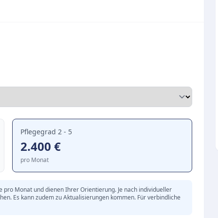
ei gestaltet und bieten Raum für Individualität.
 ganzheitlichen Ansatz für eine würdevolle
schen Versorgung steht das soziale Miteinander im
ten und Gemeinschaftsangebote fördern den
eren den Tagesablauf auf angenehme Weise.
Pflegegrad 2 - 5
2.400
€
pro Monat
pro Monat und dienen Ihrer Orientierung. Je nach individueller
chen. Es kann zudem zu Aktualisierungen kommen. Für verbindliche