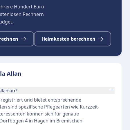
ehrere Hundert Euro
kostenlosen Rechnern
budget.
rechnen
Heimkosten berechnen
la Allan
llan an?
 registriert und bietet entsprechende
en sind spezifische Pflegearten wie Kurzzeit-
nteressenten können sich für genaue
m Dorfbogen 4 in Hagen im Bremischen