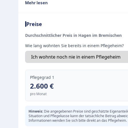
und freundlichen Räumlichkeiten sind barrierefr
Mehr lesen
Individuelles Pflegekonzept und Gemeinschaft
Das engagierte Pflegepersonal sorgt mit einem
Preise
Betreuung. Neben der professionellen pflegeri
Mittelpunkt des Alltags. Regelmäßige Aktivitä
Durchschnittlicher Preis in Hagen im Bremischen
Austausch unter den Bewohnern und strukturi
Wie lang wohnten Sie bereits in einem Pflegeheim?
Pflegegrad 1
2.600
€
pro Monat
Hinweis:
Die angegebenen Preise sind geschätzte Eigenanteile 
Situation und Pflegekasse kann der tatsächliche Betrag abwei
Informationen wenden Sie sich bitte direkt an das Pflegeheim.