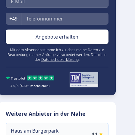
Telefon
+49
Angebote erhalten
Mit dem Absenden stimme ich zu, dass meine Daten zur
Bearbeitung meiner Anfrage verarbeitet werden. Details in
der
Datenschutzerklärung
.
4.9/5 (400+ Rezensionen)
Weitere Anbieter in der Nähe
Haus am Bürgerpark
4.1