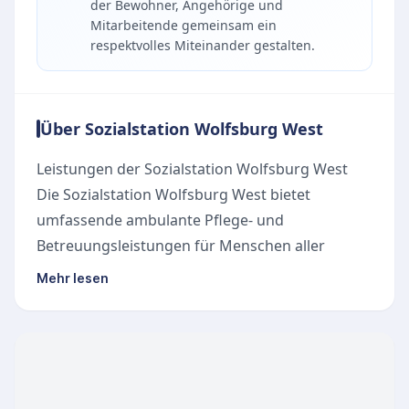
der Bewohner, Angehörige und
Mitarbeitende gemeinsam ein
respektvolles Miteinander gestalten.
Über Sozialstation Wolfsburg West
Leistungen der Sozialstation Wolfsburg West
Die Sozialstation Wolfsburg West bietet
umfassende ambulante Pflege- und
Betreuungsleistungen für Menschen aller
Altersgruppen in Wolfsburg. Die Pflegekräfte
Mehr lesen
unterstützen bei der Grundpflege wie
Körperpflege, An- und Auskleiden sowie
Mobilisation und gewährleisten eine
professionelle Behandlungspflege, darunter
Medikamentengabe und Wundversorgung.