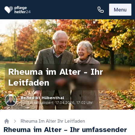
Menu
Rheuma im Alter - Ihr
Leitfaden
Benedikt Hübenthal
Zuletzt aktualisiert:
17.04.2026, 17:02 Uhr
Rheuma Im Alter Ihr Leitfaden
Home
Rheuma im Alter – Ihr umfassender