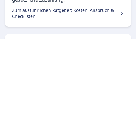
Zum ausführlichen Ratgeber: Kosten, Anspruch &
Checklisten
Sanitätshäuser in der Umgebung
Sanitätshäuser Aichach
Sanitätshäuser Schrobenhausen
Sanitätshäuser Augsburg
Sanitätshäuser Gersthofen
Sanitätshäuser Friedberg
Sanitätshäuser Dillingen a.d.Donau
Sanitätshäuser Neusäß
Sanitätshäuser Neuburg a.d.Donau