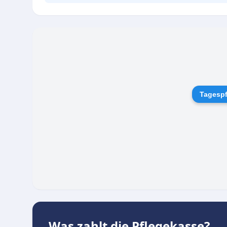
Entlastung für den eigenen Alltag. Durch den 
Betreuungsprozess entsteht ein tiefes Vertrauen
Ruhe gibt.
Tagespf
Was zahlt die Pflegekasse?