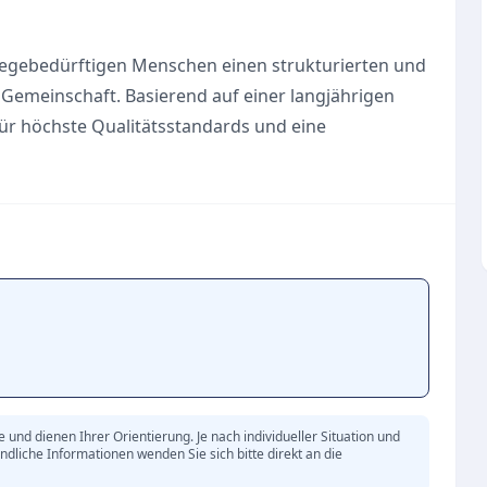
pflegebedürftigen Menschen einen strukturierten und
 Gemeinschaft. Basierend auf einer langjährigen
für höchste Qualitätsstandards und eine
en Mut schenkt und eine selbstbestimmte
oziale Betreuung und das gemeinsame Erleben.
wird nicht nur die geistige und körperliche Mobilität
stausch untereinander gefördert. Das
ür eine professionelle und liebevolle Begleitung, bei
artner für Familien. Während die Senioren tagsüber
und dienen Ihrer Orientierung. Je nach individueller Situation und
ndliche Informationen wenden Sie sich bitte direkt an die
rden, finden pflegende Angehörige wertvolle