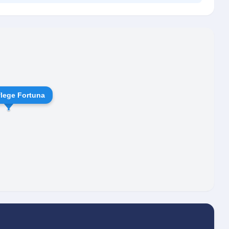
aktiven Einbezug der Bezugspersonen in den
sverhältnis, das allen Beteiligten Sicherheit und
lege Fortuna