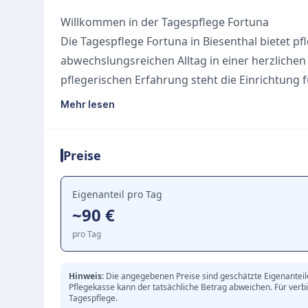
Willkommen in der Tagespflege Fortuna
Die Tagespflege Fortuna in Biesenthal bietet 
abwechslungsreichen Alltag in einer herzlichen
pflegerischen Erfahrung steht die Einrichtung 
einfühlsame Bezugspflege, die den Gästen neu
Mehr lesen
Lebensführung fördert.
Gemeinschaft und ein aktiver Alltag
Preise
Im Mittelpunkt des Tagesablaufs stehen die s
Durch vielfältige gemeinschaftliche Aktivitäten 
der Tagesgäste angeregt, sondern auch der Au
Eigenanteil pro Tag
~90 €
hochqualifizierte Pflegeteam sorgt dabei stets f
der sich jeder Gast rundum wohlfühlen kann.
pro Tag
Entlastung für pflegende Angehörige
Die Tagespflege Fortuna ist ein verlässlicher P
Hinweis:
Die angegebenen Preise sind geschätzte Eigenanteile 
Pflegekasse kann der tatsächliche Betrag abweichen. Für verbi
in besten Händen sind und optimal versorgt we
Tagespflege.