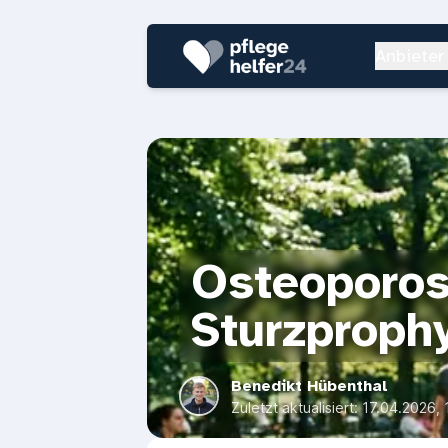
Anbieter
Osteoporos
Sturzproph
Benedikt Hübenthal
Zuletzt aktualisiert:
17.04.2026, 