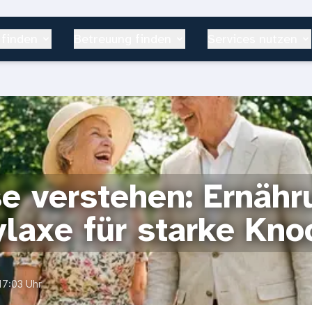
 finden
Betreuung finden
Services nutzen
e verstehen: Ernähr
ylaxe für starke Kn
17:03 Uhr