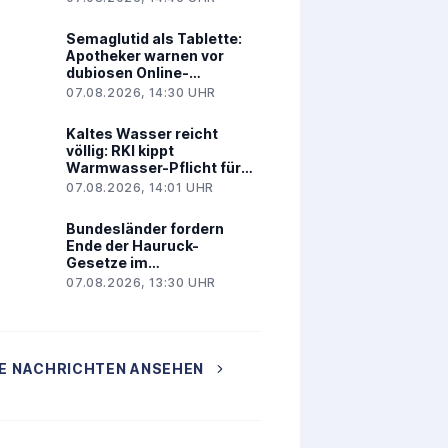
Semaglutid als Tablette:
Apotheker warnen vor
dubiosen Online-
Angeboten
07.08.2026, 14:30 UHR
Kaltes Wasser reicht
völlig: RKI kippt
Warmwasser-Pflicht für
Kliniken
07.08.2026, 14:01 UHR
Bundesländer fordern
Ende der Hauruck-
Gesetze im
Gesundheitswesen
07.08.2026, 13:30 UHR
E NACHRICHTEN ANSEHEN