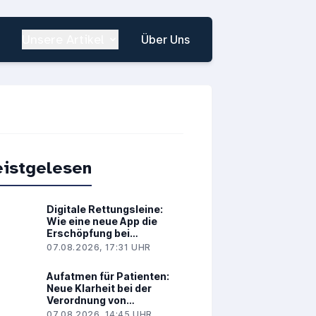
Unsere Artikel
Über Uns
istgelesen
Digitale Rettungsleine:
Wie eine neue App die
Erschöpfung bei
Brustkrebs spürbar lindert
07.08.2026, 17:31 UHR
Aufatmen für Patienten:
Neue Klarheit bei der
Verordnung von
Medizinalcannabis
07.08.2026, 14:45 UHR