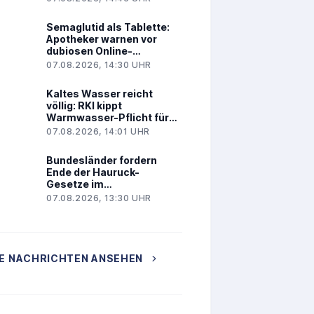
Semaglutid als Tablette:
Apotheker warnen vor
dubiosen Online-
Angeboten
07.08.2026, 14:30 UHR
Kaltes Wasser reicht
völlig: RKI kippt
Warmwasser-Pflicht für
Kliniken
07.08.2026, 14:01 UHR
Bundesländer fordern
Ende der Hauruck-
Gesetze im
Gesundheitswesen
07.08.2026, 13:30 UHR
E NACHRICHTEN ANSEHEN