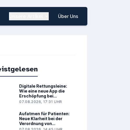
Unsere Artikel
Über Uns
istgelesen
Digitale Rettungsleine:
Wie eine neue App die
Erschöpfung bei
Brustkrebs spürbar lindert
07.08.2026, 17:31 UHR
Aufatmen für Patienten:
Neue Klarheit bei der
Verordnung von
Medizinalcannabis
07.08.2026, 14:45 UHR