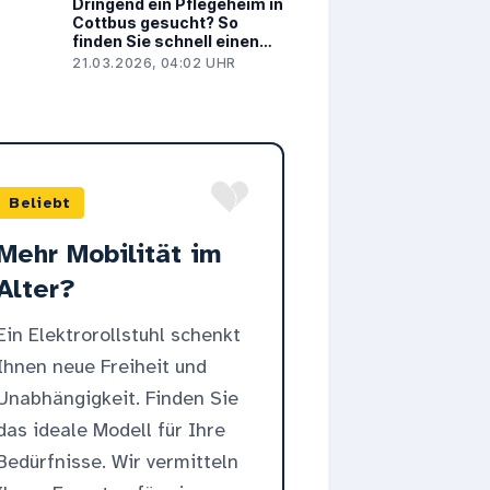
Dringend ein Pflegeheim in
Cottbus gesucht? So
finden Sie schnell einen
Kurzzeit- oder
21.03.2026, 04:02 UHR
Dauerpflegeplatz
Beliebt
Mehr Mobilität im
Alter?
Ein Elektrorollstuhl schenkt
Ihnen neue Freiheit und
Unabhängigkeit. Finden Sie
das ideale Modell für Ihre
Bedürfnisse. Wir vermitteln