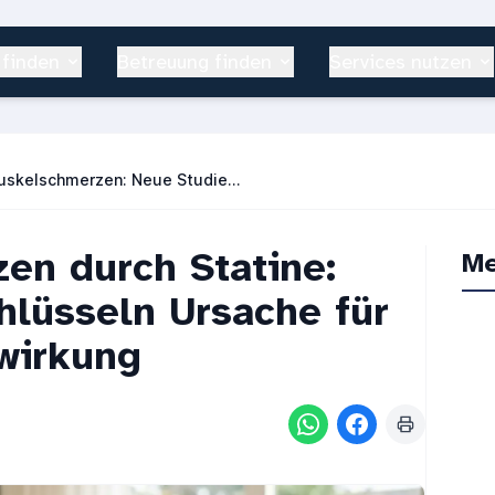
 finden
Betreuung finden
Services nutzen
Statine und Muskelschmerzen: Neue Studie klärt die Ursachen
en durch Statine:
Me
hlüsseln Ursache für
wirkung