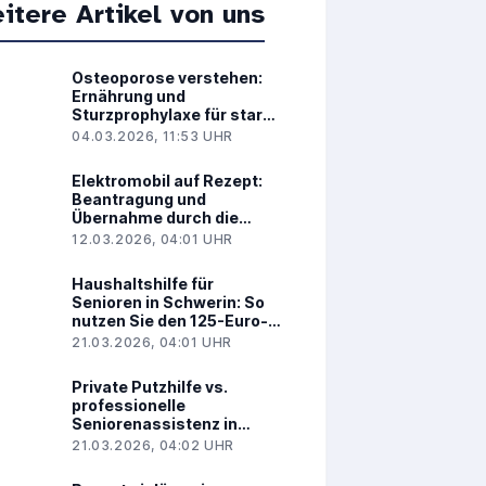
itere Artikel von uns
Osteoporose verstehen:
Ernährung und
Sturzprophylaxe für starke
Knochen
04.03.2026, 11:53 UHR
Elektromobil auf Rezept:
Beantragung und
Übernahme durch die
Krankenkasse
12.03.2026, 04:01 UHR
Haushaltshilfe für
Senioren in Schwerin: So
nutzen Sie den 125-Euro-
Entlastungsbetrag richtig
21.03.2026, 04:01 UHR
Private Putzhilfe vs.
professionelle
Seniorenassistenz in
Koblenz: Was ist besser?
21.03.2026, 04:02 UHR