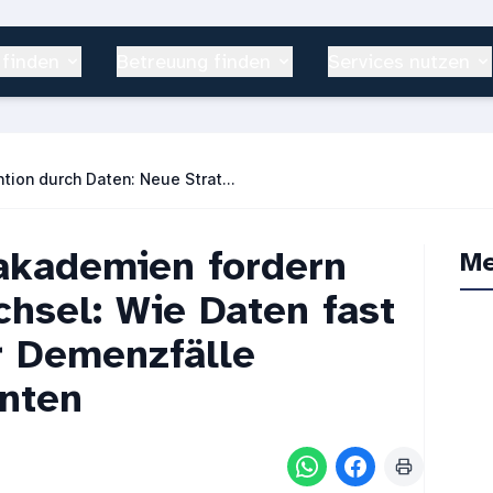
 finden
Betreuung finden
Services nutzen
Demenzprävention durch Daten: Neue Strategie der Wissenschaftsakademien
akademien fordern
Me
hsel: Wie Daten fast
er Demenzfälle
nnten