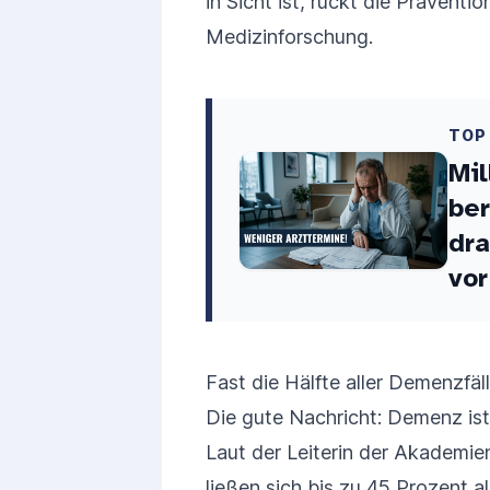
in Sicht ist, rückt die Präventi
Medizinforschung.
TOP
Mil
ber
dra
vor
Fast die Hälfte aller Demenzfäl
Die gute Nachricht: Demenz ist 
Laut der Leiterin der Akademien
ließen sich bis zu 45 Prozent 