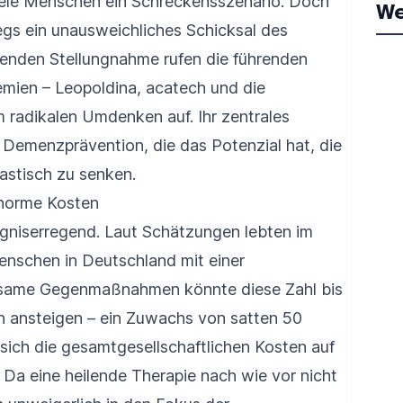
iele Menschen ein Schreckensszenario. Doch
We
wegs ein unausweichliches Schicksal des
senden Stellungnahme rufen die führenden
ien – Leopoldina, acatech und die
 radikalen Umdenken auf. Ihr zentrales
 Demenzprävention, die das Potenzial hat, die
rastisch zu senken.
norme Kosten
rgniserregend. Laut Schätzungen lebten im
enschen in Deutschland mit einer
same Gegenmaßnahmen könnte diese Zahl bis
n ansteigen – ein Zuwachs von satten 50
sich die gesamtgesellschaftlichen Kosten auf
h. Da eine heilende Therapie nach wie vor nicht