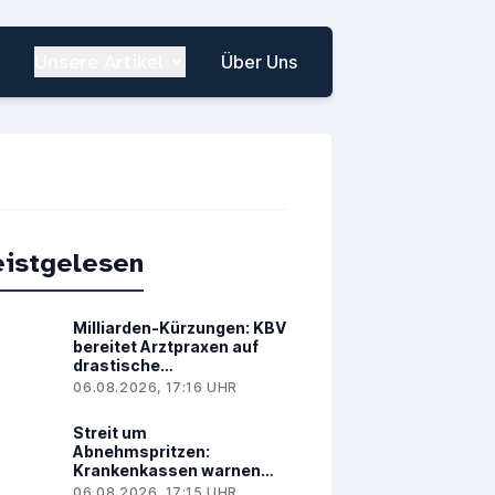
Unsere Artikel
Über Uns
istgelesen
Milliarden-Kürzungen: KBV
bereitet Arztpraxen auf
drastische
Leistungskürzungen vor
06.08.2026, 17:16 UHR
Streit um
Abnehmspritzen:
Krankenkassen warnen
vor Milliardenkosten
06.08.2026, 17:15 UHR