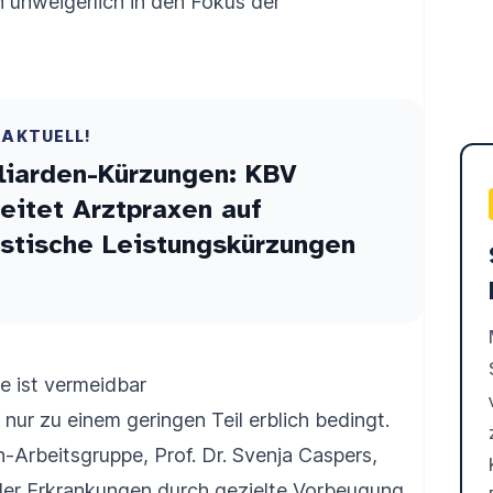
on unweigerlich in den Fokus der
 AKTUELL!
liarden-Kürzungen: KBV
eitet Arztpraxen auf
stische Leistungskürzungen
le ist vermeidbar
nur zu einem geringen Teil erblich bedingt.
-Arbeitsgruppe, Prof. Dr. Svenja Caspers,
aller Erkrankungen durch gezielte Vorbeugung