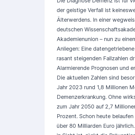
Die Diagnose Demenz ist für v
der geistige Verfall ist keines
Älterwerdens. In einer wegwei
deutschen Wissenschaftsakadem
Akademienunion – nun zu einem
Anliegen: Eine datengetriebene
rasant steigenden Fallzahlen d
Alarmierende Prognosen und e
Die aktuellen Zahlen sind beso
Jahr 2023 rund 1,8 Millionen M
Demenzerkrankung. Ohne wirk
zum Jahr 2050 auf 2,7 Millione
Prozent. Schon heute belaufen 
über 80 Milliarden Euro jährlic