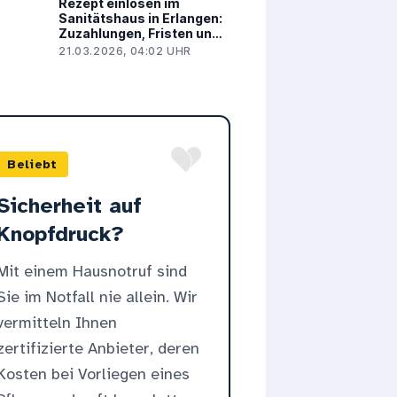
Rezept einlösen im
Sanitätshaus in Erlangen:
Zuzahlungen, Fristen und
Hausbesuche
21.03.2026, 04:02 UHR
Beliebt
Sicherheit auf
Knopfdruck?
Mit einem Hausnotruf sind
Sie im Notfall nie allein. Wir
vermitteln Ihnen
zertifizierte Anbieter, deren
Kosten bei Vorliegen eines