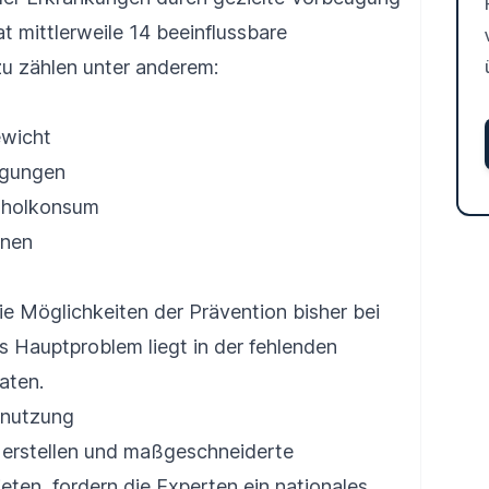
t mittlerweile 14 beeinflussbare
azu zählen unter anderem:
wicht
igungen
oholkonsum
onen
e Möglichkeiten der Prävention bisher bei
 Hauptproblem liegt in der fehlenden
aten.
ennutzung
zu erstellen und maßgeschneiderte
en, fordern die Experten ein nationales