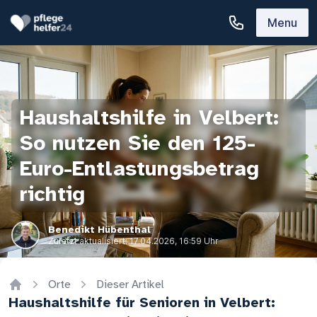
Menu
Haushaltshilfe in Velbert:
So nutzen Sie den 125-
Euro-Entlastungsbetrag
richtig
Benedikt Hübenthal
Zuletzt aktualisiert:
17.04.2026, 16:59 Uhr
Orte
Dieser Artikel
Home
Haushaltshilfe für Senioren in Velbert: