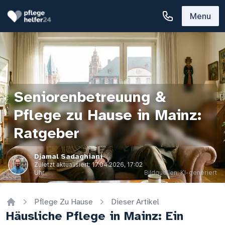
Menu
Seniorenbetreuung &
Pflege zu Hause in Mainz:
Ratgeber
Djamal Sadaghiani
Zuletzt aktualisiert:
17.04.2026, 17:02
Uhr
Bildquellen: KI-generiert
Pflege Zu Hause
Dieser Artikel
Home
Häusliche Pflege in Mainz: Ein