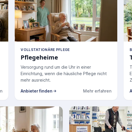
VOLLSTATIONÄRE PFLEGE
B
Pflegeheime
Versorgung rund um die Uhr in einer
T
Einrichtung, wenn die häusliche Pflege nicht
E
mehr ausreicht.
Z
en
Anbieter finden
Mehr erfahren
A
e Pflegedienste
zu Pflegeheime