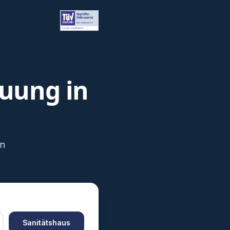
euung in
en
Sanitätshaus