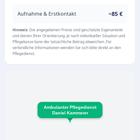
Das Angebot richtet sich an Senioren und
Menschen mit Unterstützungsbedarf, die auf
~85 €
Aufnahme & Erstkontakt
eine zuverlässige ambulante Betreuung
angewiesen sind. Zu den Kernkompetenzen
Hinweis:
Die angegebenen Preise sind geschätzte Eigenanteile
und dienen Ihrer Orientierung. Je nach individueller Situation und
zählen unter anderem:
Pflegekasse kann der tatsächliche Betrag abweichen. Für
Grundpflege zur Unterstützung bei der
verbindliche Informationen wenden Sie sich bitte direkt an den
Pflegedienst.
alltäglichen Lebensführung
Medizinische Behandlungspflege nach ärztlicher
Verordnung
Hauswirtschaftliche Versorgung und
Alltagshilfen
Individuelle Beratung für Pflegebedürftige und
Ambulanter Pflegedienst
deren Angehörige
Daniel Kammerer
Dank einer durchgehenden Erreichbarkeit an
sieben Tagen in der Woche stellt der
Pflegedienst sicher, dass Patienten jederzeit