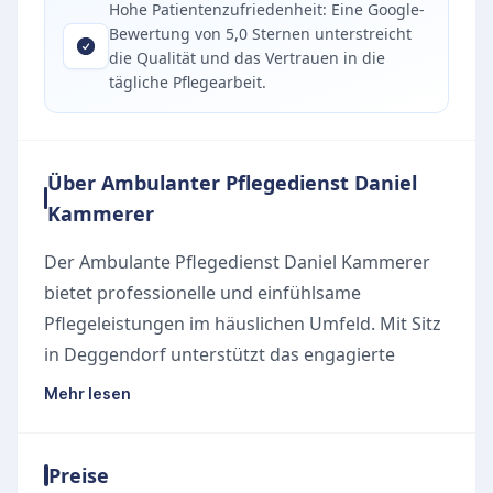
Hohe Patientenzufriedenheit: Eine Google-
Bewertung von 5,0 Sternen unterstreicht
die Qualität und das Vertrauen in die
tägliche Pflegearbeit.
Über Ambulanter Pflegedienst Daniel
Kammerer
Der Ambulante Pflegedienst Daniel Kammerer
bietet professionelle und einfühlsame
Pflegeleistungen im häuslichen Umfeld. Mit Sitz
in Deggendorf unterstützt das engagierte
Pflegeteam pflegebedürftige Menschen dabei,
Mehr lesen
ein möglichst selbstbestimmtes Leben in den
eigenen vier Wänden zu führen.
Preise
Unsere Leistungen