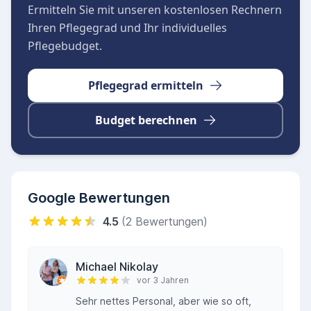
Das kompetente Pflegeteam legt großen Wert
Ermitteln Sie mit unseren kostenlosen Rechnern
auf eine vertrauensvolle Atmosphäre und eine
Ihren Pflegegrad und Ihr individuelles
professionelle Arbeitsweise, was auch von
Pflegebudget.
Angehörigen sehr geschätzt wird.
Pflegegrad ermitteln
Budget berechnen
Google Bewertungen
4.5
(2 Bewertungen)
Michael Nikolay
vor 3 Jahren
Sehr nettes Personal, aber wie so oft,