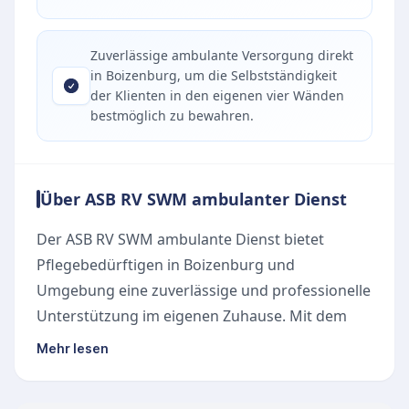
Zuverlässige ambulante Versorgung direkt
in Boizenburg, um die Selbstständigkeit
der Klienten in den eigenen vier Wänden
bestmöglich zu bewahren.
Über ASB RV SWM ambulanter Dienst
Der ASB RV SWM ambulante Dienst bietet
Pflegebedürftigen in Boizenburg und
Umgebung eine zuverlässige und professionelle
Unterstützung im eigenen Zuhause. Mit dem
Ziel, die Selbstständigkeit der Klienten so lange
Mehr lesen
wie möglich zu erhalten, kümmert sich das
engagierte Team um die individuellen