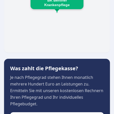
BK Berliner
Betreuung
Krankenpflege
24-Stunden-Rufbereitschaft für maximale
Sicherheit
Besonderer Wert wird auf eine lückenlose
Dokumentation, strenge Hygienestandards und
einen liebevollen, respektvollen Umgang gelegt.
Angehörige werden eng in den Pflegeprozess
eingebunden, sodass eine vertrauensvolle
Atmosphäre entsteht, in der sich Patienten
rundum gut aufgehoben fühlen.
Was zahlt die Pflegekasse?
Je nach Pflegegrad stehen Ihnen monatlich
mehrere Hundert Euro an Leistungen zu.
Ermitteln Sie mit unseren kostenlosen Rechnern
Ihren Pflegegrad und Ihr individuelles
Pflegebudget.