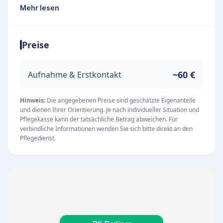
dem Grundsatz der ganzheitlichen Betreuung,
Mehr lesen
bei der der Mensch mit seinen individuellen
Lebenserfahrungen, sozialen und
Preise
psychosozialen Bedürfnissen im Mittelpunkt
steht. Ziel ist es, die Selbstständigkeit der
Patienten bestmöglich zu erhalten und
~60 €
Aufnahme & Erstkontakt
rehabilitative Maßnahmen aktiv zu fördern.
Unsere Leistungen
Hinweis:
Die angegebenen Preise sind geschätzte Eigenanteile
und dienen Ihrer Orientierung. Je nach individueller Situation und
Das engagierte Team stellt eine umfassende
Pflegekasse kann der tatsächliche Betrag abweichen. Für
Versorgung im eigenen Zuhause sicher. Das
verbindliche Informationen wenden Sie sich bitte direkt an den
Pflegedienst.
Leistungsspektrum umfasst dabei unter
anderem:
Häusliche Kranken- und Altenpflege
Hauswirtschaftliche Versorgung zur Entlastung
im Alltag
Umfangreiche Sozialberatung und individuelle