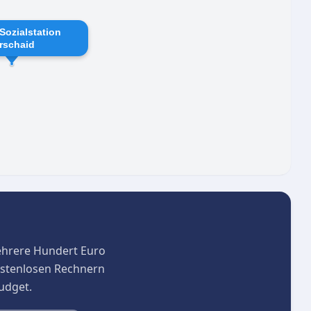
-Sozialstation
rschaid
ehrere Hundert Euro
kostenlosen Rechnern
budget.