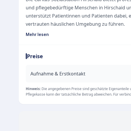
und pflegebedürftige Menschen in Hirschaid 
unterstützt Patientinnen und Patienten dabei, 
vertrauten häuslichen Umgebung zu führen.
Unsere Leistungen
Mehr lesen
Als spezialisierter ambulanter Pflegedienst umf
Hilfen, die individuell auf die persönlichen Be
Preise
Einrichtung hat ihren Sitz in der Bahnhofstraße 
08:00 bis 12:30 Uhr für persönliche Anliegen, 
Qualität und Vertrauen
Aufnahme & Erstkontakt
Mit einer positiven Resonanz und einer Google-
Sozialstation durch Zuverlässigkeit und eine ho
Hinweis:
Die angegebenen Preise sind geschätzte Eigenanteile un
Pflegekasse kann der tatsächliche Betrag abweichen. Für verbindl
Pflegekräfte ist es stets, den Alltag der Pfleg
Angehörige im Pflegeprozess bestmöglich zu en