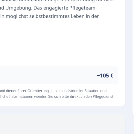
und Umgebung. Das engagierte Pflegeteam
ein möglichst selbstbestimmtes Leben in der
asst das Angebot eine Vielzahl an pflegerischen
dürfnisse der Betreuten abgestimmt werden. Die
15 und ist von Montag bis Freitag in der Zeit von
Rückfragen und Beratungen geöffnet.
~105 €
Bewertung von 4,3 Sternen zeichnet sich die
he Pflegequalität aus. Das oberste Ziel der
d dienen Ihrer Orientierung. Je nach individueller Situation und
iche Informationen wenden Sie sich bitte direkt an den Pflegedienst.
ebedürftigen spürbar zu erleichtern und deren
tlasten.