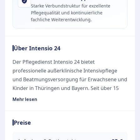
Starke Verbundstruktur für exzellente
Pflegequalität und kontinuierliche
fachliche Weiterentwicklung.
Über Intensio 24
Der Pflegedienst Intensio 24 bietet
professionelle außerklinische Intensivpflege
und Beatmungsversorgung für Erwachsene und
Kinder in Thüringen und Bayern. Seit über 15
Jahren steht der Dienst für eine einfühlsame
Mehr lesen
und umfassende Betreuung in familiären
Wohngemeinschaften oder im häuslichen
Preise
Umfeld. Besonderer Wert wird auf eine
individuelle Beratung und Begleitung gelegt, um