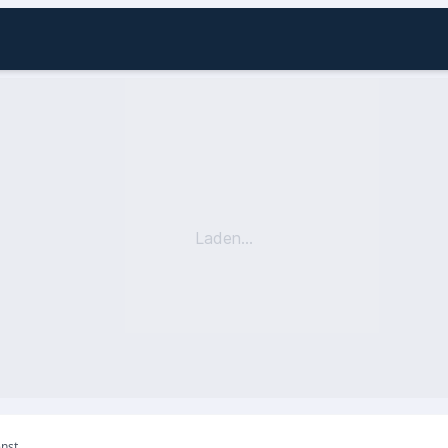
Laden...
enst