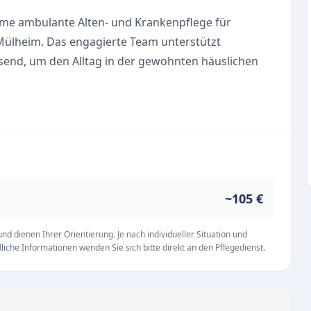
ame ambulante Alten- und Krankenpflege für
Mülheim. Das engagierte Team unterstützt
end, um den Alltag in der gewohnten häuslichen
xiblen Betreuung, die exakt auf die persönlichen
 Beginn der pflegerischen Versorgung nimmt sich
che Beratung, um gemeinsam die passenden
n zählen:
~105 €
ehörige
pte
d dienen Ihrer Orientierung. Je nach individueller Situation und
iche Informationen wenden Sie sich bitte direkt an den Pflegedienst.
st GmbH ist die ständige Erreichbarkeit. Das
amilien Tag und Nacht mit Rat und Tat zur Seite, um