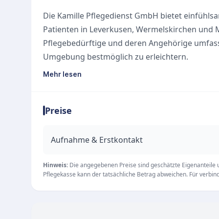
Die Kamille Pflegedienst GmbH bietet einfühls
Patienten in Leverkusen, Wermelskirchen und 
Pflegebedürftige und deren Angehörige umfass
Umgebung bestmöglich zu erleichtern.
Individuelle Pflege und Beratung
Mehr lesen
Der Fokus des Dienstleisters liegt auf einer fle
Bedürfnisse der Klienten abgestimmt wird. Vor
Preise
das Team ausreichend Zeit für eine ausführli
Leistungen zu definieren. Zu den Kernangebote
Ambulante Alten- und Krankenpflege
Aufnahme & Erstkontakt
Umfassende Beratung und Entlastung für Ang
Flexible, bedürfnisorientierte Betreuungskonze
Hinweis:
Die angegebenen Preise sind geschätzte Eigenanteile un
Pflegekasse kann der tatsächliche Betrag abweichen. Für verbindl
Jederzeit verlässlich
Ein besonderes Merkmal der Kamille Pflegedien
Pflegepersonal steht den Patienten und ihren F