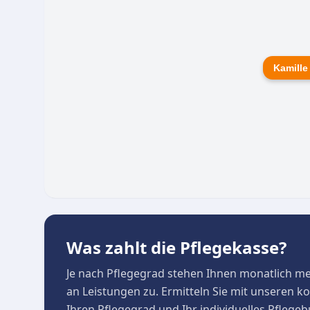
in jeder Situation ein hohes Maß an Sicherheit 
Kamille
Was zahlt die Pflegekasse?
Je nach Pflegegrad stehen Ihnen monatlich m
an Leistungen zu. Ermitteln Sie mit unseren 
Ihren Pflegegrad und Ihr individuelles Pflege