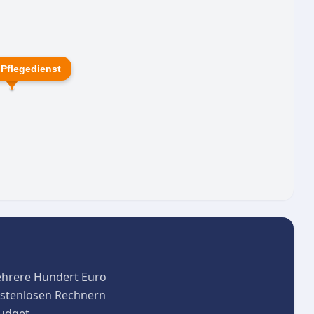
zu gewährleisten.
 Pflegedienst
ehrere Hundert Euro
kostenlosen Rechnern
budget.