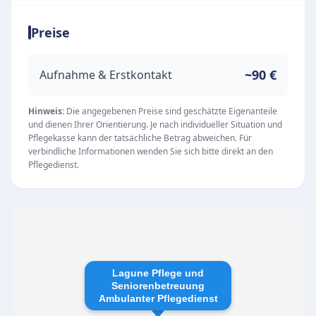
und empathisch zu versorgen. Dabei steht das
Preise
individuelle Wohlbefinden der Klienten stets im
Mittelpunkt der täglichen Arbeit.
Unsere Leistungen
~90 €
Aufnahme & Erstkontakt
Ambulante Pflege und Betreuung im eigenen
Zuhause
Hinweis:
Die angegebenen Preise sind geschätzte Eigenanteile
und dienen Ihrer Orientierung. Je nach individueller Situation und
Fachgerechte medizinische und
Pflegekasse kann der tatsächliche Betrag abweichen. Für
grundpflegerische Versorgung
verbindliche Informationen wenden Sie sich bitte direkt an den
Pflegedienst.
Individuelle Beratung für Pflegebedürftige und
deren Angehörige
Der Pflegedienst hat seine Räumlichkeiten in
der Dietrich-Bonhoeffer Str. 1a in Wolfenbüttel
und ist für persönliche Anliegen montags bis
freitags von 09:00 bis 15:00 Uhr erreichbar. Die
Lagune Pflege und
Seniorenbetreuung
qualifizierten Mitarbeiterinnen und Mitarbeiter
Ambulanter Pflegedienst
zeichnen sich durch ein hohes Maß an