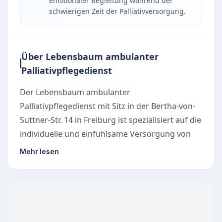
emotionaler Begleitung während der
schwierigen Zeit der Palliativversorgung.
Über Lebensbaum ambulanter
Palliativpflegedienst
Der
Lebensbaum ambulanter
Palliativpflegedienst
mit Sitz in der Bertha-von-
Suttner-Str. 14 in Freiburg ist spezialisiert auf die
individuelle und einfühlsame Versorgung von
Menschen mit fortgeschrittenen, oft
Mehr lesen
unheilbaren Erkrankungen im häuslichen
Umfeld.
Leistungen des Lebensbaum ambulanten
Palliativpflegedienstes
Der Pflegedienst begleitet schwerkranke und