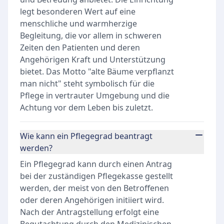
Pflegebedürftige und ihre Angehörigen
legt besonderen Wert auf eine
informieren, beraten und koordinieren, damit
menschliche und warmherzige
Begleitung, die vor allem in schweren
eine bedarfsgerechte und qualifizierte Pflege
Zeiten den Patienten und deren
gewährleistet ist.
Angehörigen Kraft und Unterstützung
bietet. Das Motto "alte Bäume verpflanzt
man nicht" steht symbolisch für die
Pflege in vertrauter Umgebung und die
Achtung vor dem Leben bis zuletzt.
Wie kann ein Pflegegrad beantragt
werden?
Ein Pflegegrad kann durch einen Antrag
bei der zuständigen Pflegekasse gestellt
werden, der meist von den Betroffenen
oder deren Angehörigen initiiert wird.
Nach der Antragstellung erfolgt eine