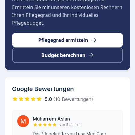
Expertenkurse kontinuierlich gefördert. Die
Ermitteln Sie mit unseren kostenlosen Rechnern
Pflegekräfte zeichnen sich durch ein hohes Maß
Ihren Pflegegrad und Ihr individuelles
an fachlicher Expertise und menschlicher
Pflegebudget.
Wärme aus, was eine zuverlässige und
kompetente Betreuung von Montag bis Freitag
Pflegegrad ermitteln
sicherstellt.
Budget berechnen
Google Bewertungen
5.0
(10 Bewertungen)
Muharrem Aslan
vor 5 Jahren
Die Pflegekräfte von Luna MediCare