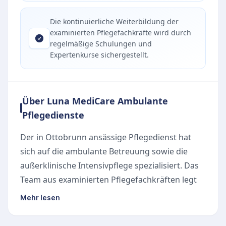
Die kontinuierliche Weiterbildung der
examinierten Pflegefachkräfte wird durch
regelmäßige Schulungen und
Expertenkurse sichergestellt.
Über Luna MediCare Ambulante
Pflegedienste
Der in Ottobrunn ansässige Pflegedienst hat
sich auf die ambulante Betreuung sowie die
außerklinische Intensivpflege spezialisiert. Das
Team aus examinierten Pflegefachkräften legt
größten Wert darauf, den Menschen mit seiner
Mehr lesen
Persönlichkeit in den Mittelpunkt zu stellen.
Statt einer Pflege im Minutentakt wird auf Zeit,