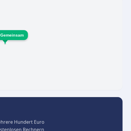
Pflegequalität sichergestellt.
e Gemeinsam
ehrere Hundert Euro
kostenlosen Rechnern