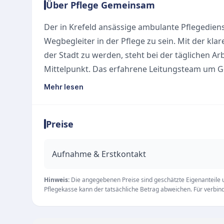
Über Pflege Gemeinsam
Der in Krefeld ansässige ambulante Pflegedienst
Wegbegleiter in der Pflege zu sein. Mit der klar
der Stadt zu werden, steht bei der täglichen Ar
Mittelpunkt. Das erfahrene Leitungsteam um Ges
Pflegedienstleiter Nikias S. Deckner legt große
Mehr lesen
kompetente Betreuung im häuslichen Umfeld.
Unsere Leistungen
Preise
Als spezialisierter ambulanter Pflegedienst bi
an Unterstützungsleistungen, um ein selbstbe
Kernkompetenzen gehören:
Aufnahme & Erstkontakt
Ambulante Pflege und Betreuung im eigenen 
Professionelle und zertifizierte Pflegeberatun
Hinweis:
Die angegebenen Preise sind geschätzte Eigenanteile un
Pflegekasse kann der tatsächliche Betrag abweichen. Für verbindl
Individuelle Begleitung und Unterstützung im P
Das engagierte Team ist von Montag bis Freitag
für persönliche Anliegen erreichbar. Durch die 