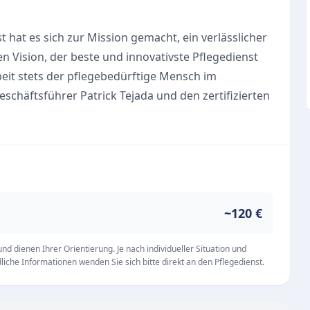
 hat es sich zur Mission gemacht, ein verlässlicher
en Vision, der beste und innovativste Pflegedienst
beit stets der pflegebedürftige Mensch im
chäftsführer Patrick Tejada und den zertifizierten
n Wert auf eine respektvolle, geduldige und
etet die Einrichtung ein maßgeschneidertes Angebot
stimmtes Leben zu Hause zu ermöglichen. Zu den
~120 €
Zuhause
g für Betroffene und Angehörige
d dienen Ihrer Orientierung. Je nach individueller Situation und
iche Informationen wenden Sie sich bitte direkt an den Pflegedienst.
flegealltag
 zwischen 09:00 und 16:00 Uhr in der Stephanstr. 38
fundierte Expertise der Mitarbeiter und der