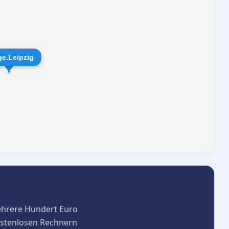
ar erleichtert und wertvoller macht.
ge.Leipzig
ehrere Hundert Euro
kostenlosen Rechnern