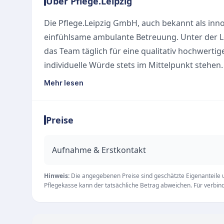
Über Pflege.Leipzig
Die Pflege.Leipzig GmbH, auch bekannt als innoC
einfühlsame ambulante Betreuung. Unter der L
das Team täglich für eine qualitativ hochwertige
individuelle Würde stets im Mittelpunkt stehen.
Ärzten, Therapeuten und weiteren Experten de
Mehr lesen
genau auf die Patienten abgestimmte Gesundhe
Unsere Leistungen
Preise
Der Pflegedienst steht Pflegebedürftigen rund u
durch ein umfassendes und transparentes Ange
Patienten Ängste und Bedenken sensibel zu ne
Aufnahme & Erstkontakt
Grund- und Behandlungspflege
Hauswirtschaftliche Versorgung
Hinweis:
Die angegebenen Preise sind geschätzte Eigenanteile un
Pflegekasse kann der tatsächliche Betrag abweichen. Für verbindl
Spezielle Pflegeangebote für Kinder
Rund-um-die-Uhr-Betreuung und Erreichbarkei
Mit innovativen Konzepten garantiert das fachs