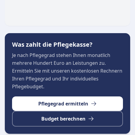
Atmosphäre. Der Fokus liegt auf individueller,
liebevoller Pflege in der gewohnten Umgebung
des Patienten sowie intensiver persönlicher
Betreuung. Bei ärztlich verordneten
Behandlungspflegen arbeitet der Pflegedienst
Was zahlt die Pflegekasse?
eng mit professionellen Wundschwestern
zusammen. Ein kostenloser Schnuppertag in
Je nach Pflegegrad stehen Ihnen monatlich
der Tagespflege kann nach Absprache genutzt
mehrere Hundert Euro an Leistungen zu.
werden, um den Service unverbindlich
Ermitteln Sie mit unseren kostenlosen Rechnern
kennenzulernen.
Ihren Pflegegrad und Ihr individuelles
Pflegebudget.
Pflegegrad ermitteln
Budget berechnen