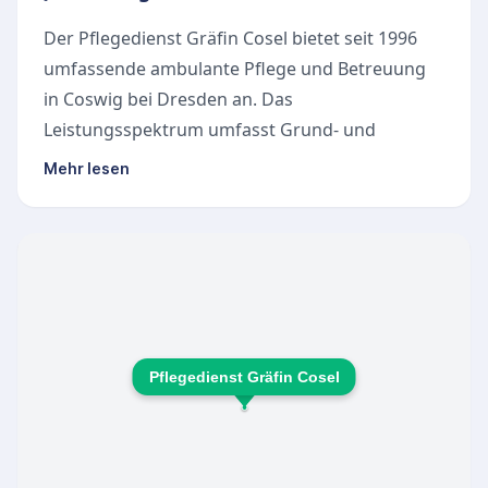
Der Pflegedienst Gräfin Cosel bietet seit 1996
umfassende ambulante Pflege und Betreuung
in Coswig bei Dresden an. Das
Leistungsspektrum umfasst Grund- und
Behandlungspflege, Hauswirtschaftshilfen
Mehr lesen
sowie zusätzliche Serviceleistungen wie
Fahrdienste und Vermittlungen von
Therapieangeboten. Das Betreute Wohnen "Zur
Rebe" zeichnet sich durch eine einzigartige
Anlage mit viel Grün, guter Verkehrsanbindung
und modernen Wohnungen mit Notrufsystem
aus. Die Tagespflege bietet montags bis freitags
Pflegedienst Gräfin Cosel
abwechslungsreiche Aktivitäten wie
Gedächtnistraining, Spaziergänge und
gemeinsames Essen in einer freundlichen